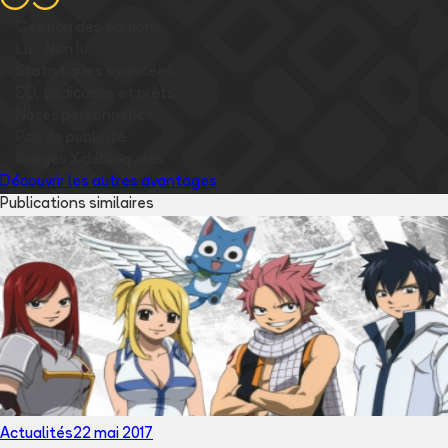
✅
Gestion des éditions
✅
Lu / Non lu
✅
Statistiques avancées
✅
EO, dédicaces et prêts
✅
Notes personnelles
✅
Pas de publicité
✅
Images
X
débloquées
Découvrir les autres avantages
Publications similaires
Actualités
22 mai 2017