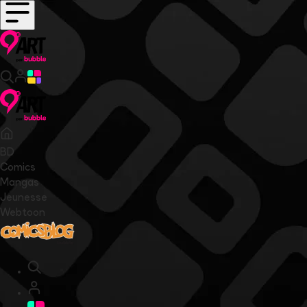
BD
Comics
Mangas
Jeunesse
Webtoon