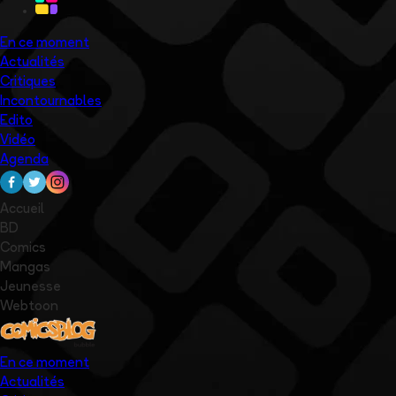
En ce moment
Actualités
Critiques
Incontournables
Edito
Vidéo
Agenda
Accueil
BD
Comics
Mangas
Jeunesse
Webtoon
En ce moment
Actualités