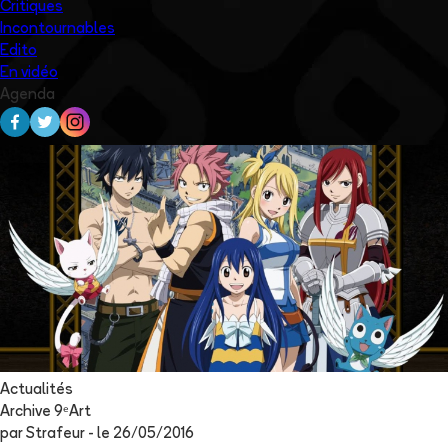
Critiques
Incontournables
Edito
En vidéo
Agenda
Actualités
Archive 9ᵉArt
par
Strafeur
- le
26/05/2016