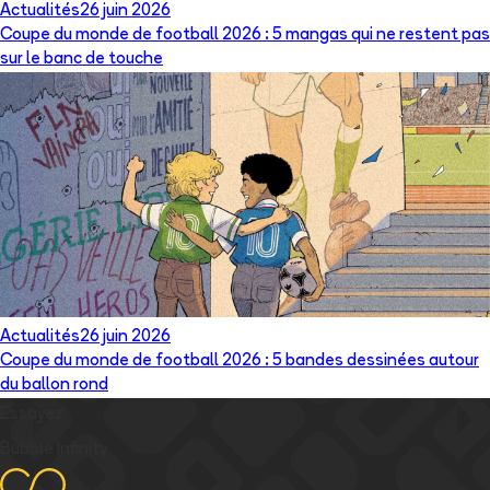
Actualités
26 juin 2026
Coupe du monde de football 2026 : 5 mangas qui ne restent pas
sur le banc de touche
Actualités
26 juin 2026
Coupe du monde de football 2026 : 5 bandes dessinées autour
du ballon rond
Essayez
Bubble Infinity