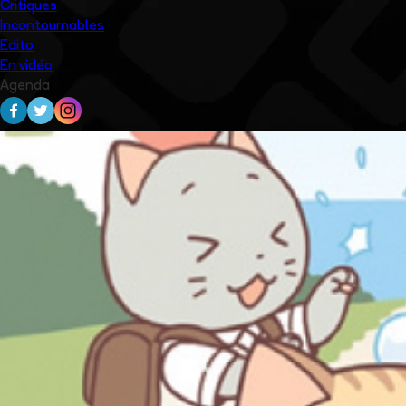
Critiques
Incontournables
Edito
En vidéo
Agenda