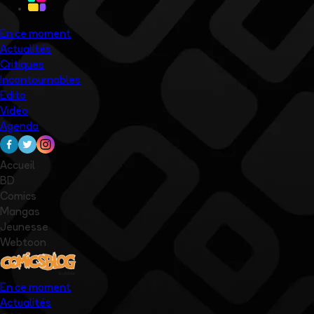
En ce moment
Actualités
Critiques
Incontournables
Edito
Vidéo
Agenda
Accueil
BD
Comics
Mangas
Jeunesse
Webtoon
En ce moment
Actualités