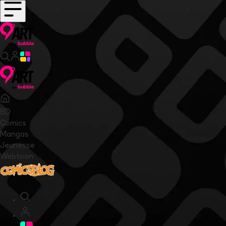
BD
Comics
Mangas
Jeunesse
Webtoon