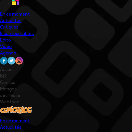
En ce moment
Actualités
Critiques
Incontournables
Edito
Vidéo
Agenda
Accueil
BD
Comics
Mangas
Jeunesse
Webtoon
En ce moment
Actualités