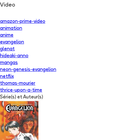
Video
amazon-prime-video
animation
anime
evangelion
glenat
hideaki-anno
mangas
neon-genesis-evangelion
netflix
thomas-mourier
thrice-upon-a-time
Série(s) et Auteur(s)