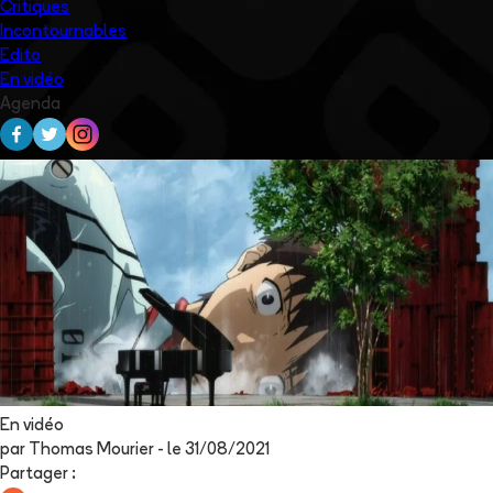
Critiques
Incontournables
Edito
En vidéo
Agenda
En vidéo
par
Thomas Mourier
- le
31/08/2021
Partager
: