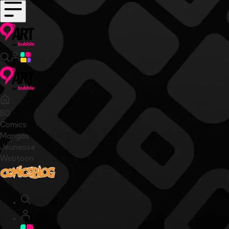
BD
Comics
Mangas
Jeunesse
Webtoon