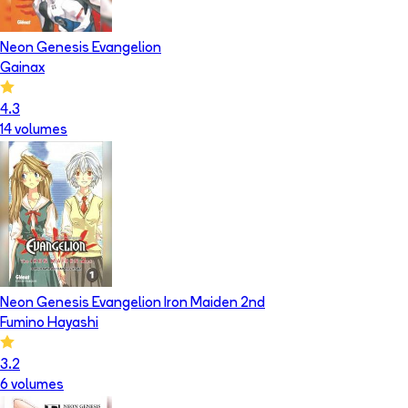
Neon Genesis Evangelion
Gainax
4.3
14
volume
s
Neon Genesis Evangelion Iron Maiden 2nd
Fumino Hayashi
3.2
6
volume
s