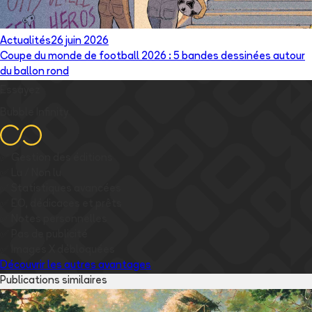
Actualités
26 juin 2026
Coupe du monde de football 2026 : 5 bandes dessinées autour
du ballon rond
Essayez
Bubble Infinity
✅
Gestion des éditions
✅
Lu / Non lu
✅
Statistiques avancées
✅
EO, dédicaces et prêts
✅
Notes personnelles
✅
Pas de publicité
✅
Images
X
débloquées
Découvrir les autres avantages
Publications similaires