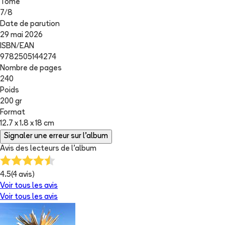
Tome
7
/
8
Date de parution
29 mai 2026
ISBN/EAN
9782505144274
Nombre de pages
240
Poids
200 gr
Format
12.7 x 1.8 x 18 cm
Signaler une erreur sur l'album
Avis des lecteurs de
l'album
4.5
(
4
avis)
Voir tous les avis
Voir tous les avis