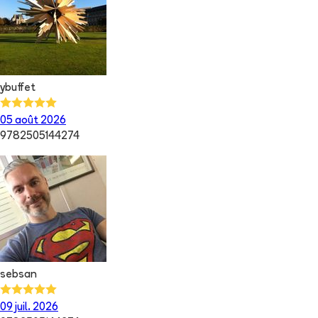
ybuffet
05 août 2026
9782505144274
sebsan
09 juil. 2026