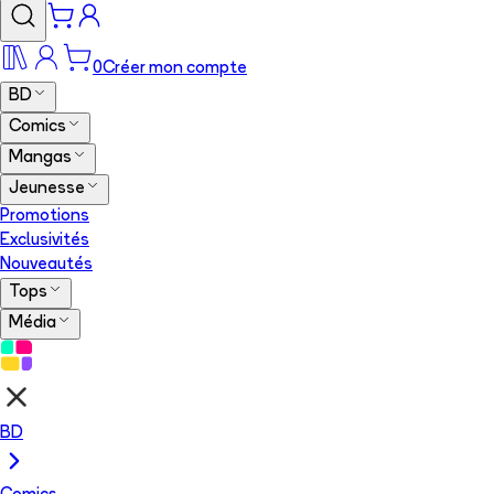
0
Créer mon compte
BD
Comics
Mangas
Jeunesse
Promotions
Exclusivités
Nouveautés
Tops
Média
BD