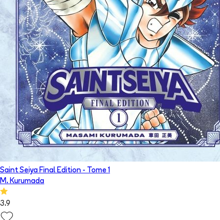
Saint Seiya Final Edition
- Tome
1
M. Kurumada
3.9