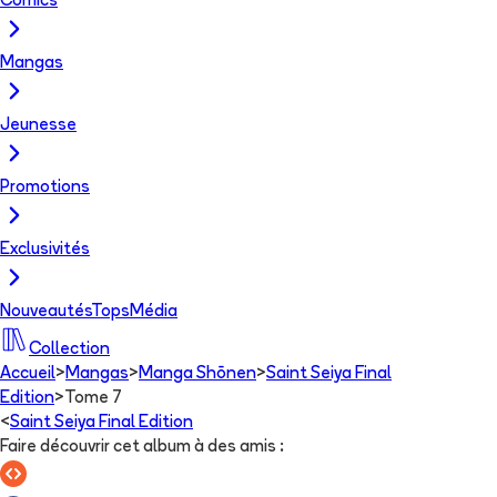
Comics
Mangas
Jeunesse
Promotions
Exclusivités
Nouveautés
Tops
Média
Collection
Accueil
>
Mangas
>
Manga Shōnen
>
Saint Seiya Final
Edition
>
Tome 7
<
Saint Seiya Final Edition
Faire découvrir cet album à des amis
: