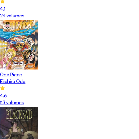
4.1
24
volume
s
One Piece
Eiichirō Oda
4.6
113
volume
s