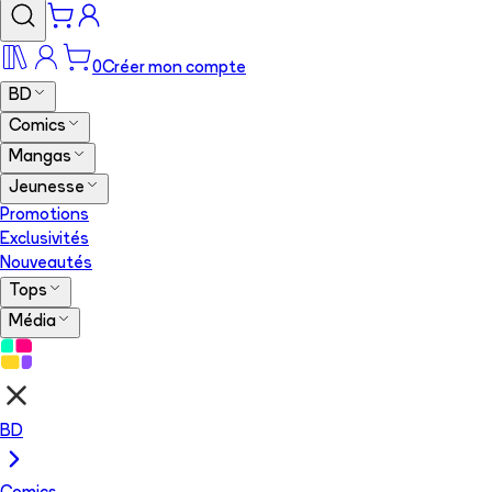
0
Créer mon compte
BD
Comics
Mangas
Jeunesse
Promotions
Exclusivités
Nouveautés
Tops
Média
BD