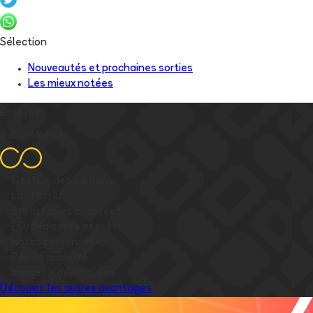
Sélection
Nouveautés et prochaines sorties
Les mieux notées
Essayez
Bubble Infinity
✅
Gestion des éditions
✅
Lu / Non lu
✅
Statistiques avancées
✅
EO, dédicaces et prêts
✅
Notes personnelles
✅
Pas de publicité
✅
Images
X
débloquées
Découvrir les autres avantages