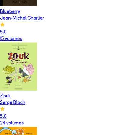
Blueberry
Jean-Michel Charlier
5.0
15
volume
s
Zouk
Serge Bloch
5.0
24
volume
s