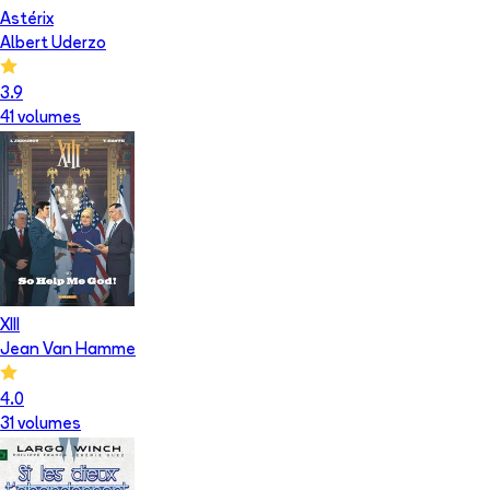
Astérix
Albert Uderzo
3.9
41
volume
s
XIII
Jean Van Hamme
4.0
31
volume
s