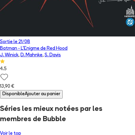
Sortie le
21/08
Batman - L'Enigme de Red Hood
J. Winick
,
D. Mahnke
,
S. Davis
4.5
13,90 €
Disponible
Ajouter au panier
Séries
les mieux notées par les
membres de Bubble
Voir le top