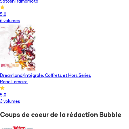
Satoshi Yamamoto
5.0
6
volume
s
Dreamland/Intégrale, Coffrets et Hors Séries
Reno Lemaire
5.0
3
volume
s
Coups de coeur
de la rédaction Bubble