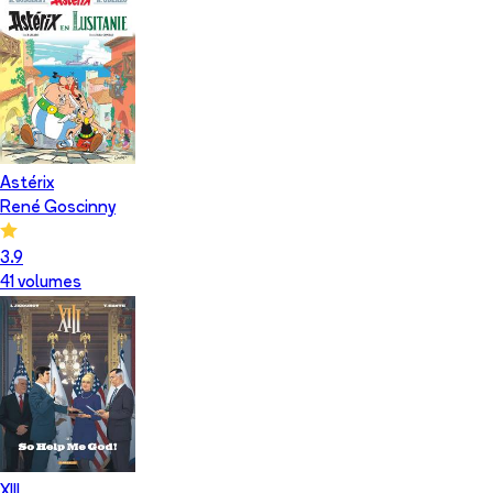
Astérix
René Goscinny
3.9
41
volume
s
XIII