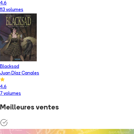
4.6
113
volume
s
Blacksad
Juan Díaz Canales
4.6
7
volume
s
Meilleures ventes