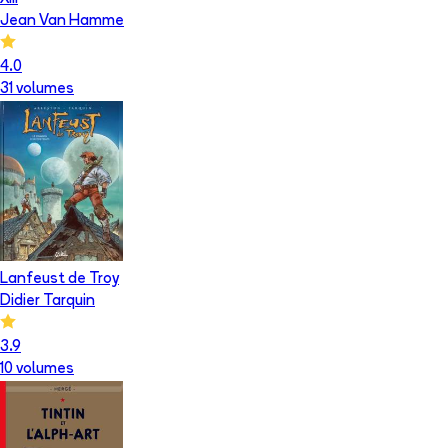
Jean Van Hamme
4.0
31
volume
s
Lanfeust de Troy
Didier Tarquin
3.9
10
volume
s