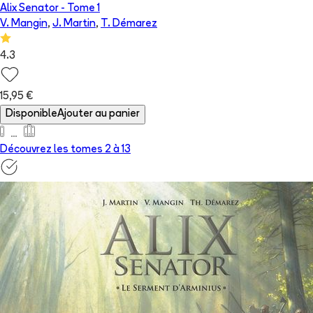
Alix Senator
- Tome
1
V. Mangin
,
J. Martin
,
T. Démarez
4.3
15,95 €
Disponible
Ajouter au panier
Découvrez les tomes 2 à
13