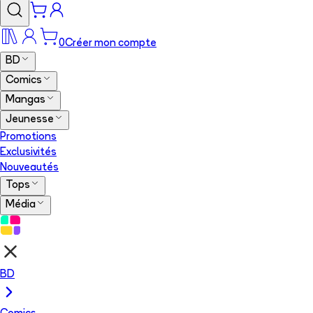
0
Créer mon compte
BD
Comics
Mangas
Jeunesse
Promotions
Exclusivités
Nouveautés
Tops
Média
BD