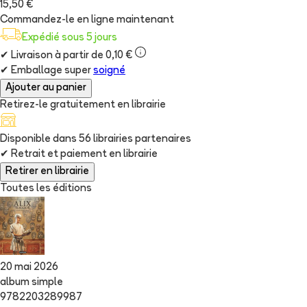
15,50 €
Commandez-le en ligne maintenant
Expédié sous 5 jours
✔
Livraison à partir de 0,10 €
✔
Emballage super
soigné
Ajouter au panier
Retirez-le gratuitement en librairie
Disponible dans
56
librairie
s
partenaire
s
✔
Retrait et paiement en librairie
Retirer en librairie
Toutes les éditions
20 mai 2026
album simple
9782203289987