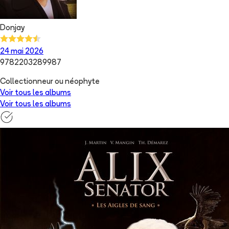
Donjay
24 mai 2026
9782203289987
Collectionneur ou néophyte
Voir tous les albums
Voir tous les albums