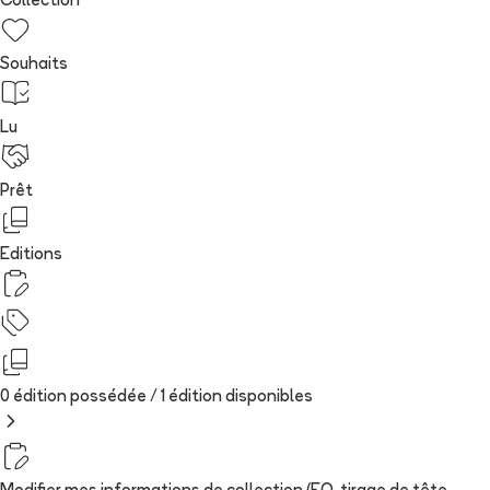
Collection
Souhaits
Lu
Prêt
Editions
0 édition possédée /
1
édition
disponibles