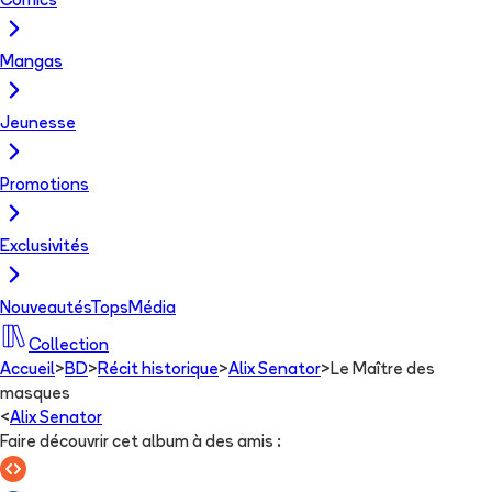
Comics
Mangas
Jeunesse
Promotions
Exclusivités
Nouveautés
Tops
Média
Collection
Accueil
>
BD
>
Récit historique
>
Alix Senator
>
Le Maître des
masques
<
Alix Senator
Faire découvrir cet album à des amis
: