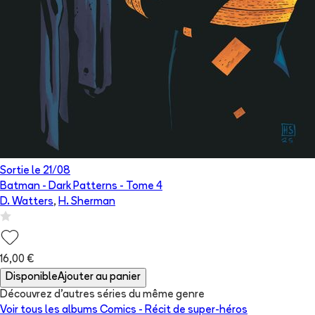
Sortie le
21/08
Batman - Dark Patterns
- Tome
4
D. Watters
,
H. Sherman
16,00 €
Disponible
Ajouter au panier
Découvrez d'autres séries du même genre
Voir tous les albums
Comics - Récit de super-héros