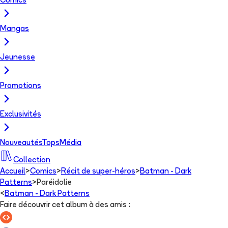
Comics
Mangas
Jeunesse
Promotions
Exclusivités
Nouveautés
Tops
Média
Collection
Accueil
>
Comics
>
Récit de super-héros
>
Batman - Dark
Patterns
>
Paréidolie
<
Batman - Dark Patterns
Faire découvrir cet album à des amis
: