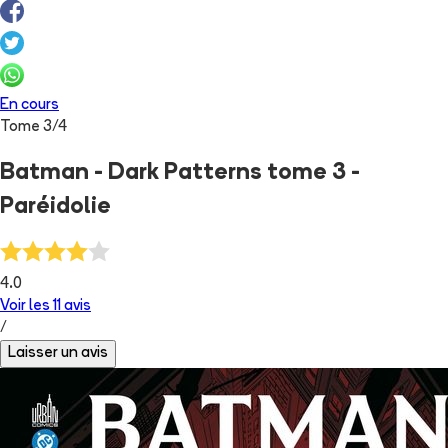
En cours
Tome
3
/
4
Batman - Dark Patterns tome 3 -
Paréidolie
4.0
Voir les
11
avis
/
Laisser un avis