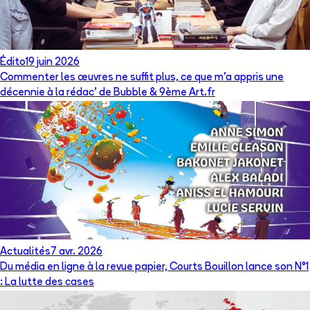
Édito
19 juin 2026
Commenter les œuvres ne suffit plus, ce que m’a appris une
décennie à la rédac’ de Bubble & 9ème Art.fr
Actualités
7 avr. 2026
Du média en ligne à la revue papier, Courts Bouillon lance son N°1
: La lutte des cases