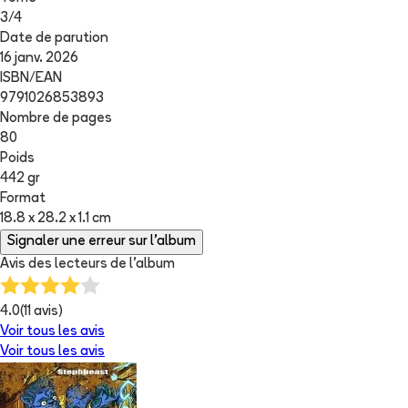
3
/
4
Date de parution
16 janv. 2026
ISBN/EAN
9791026853893
Nombre de pages
80
Poids
442 gr
Format
18.8 x 28.2 x 1.1 cm
Signaler une erreur sur l'album
Avis des lecteurs de
l'album
4.0
(
11
avis)
Voir tous les avis
Voir tous les avis