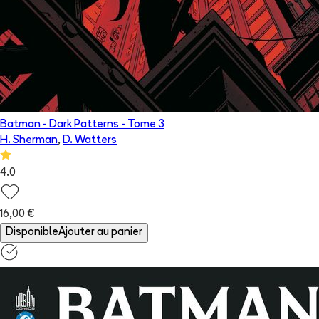
Batman - Dark Patterns
- Tome
3
H. Sherman
,
D. Watters
4.0
16,00 €
Disponible
Ajouter au panier