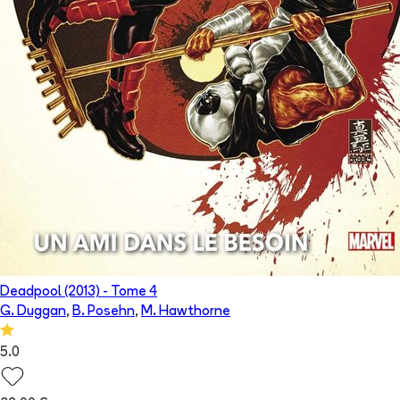
Deadpool (2013)
- Tome
4
G. Duggan
,
B. Posehn
,
M. Hawthorne
5.0