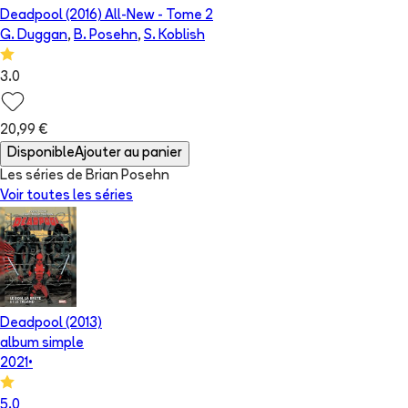
Deadpool (2016) All-New
- Tome
2
G. Duggan
,
B. Posehn
,
S. Koblish
3.0
20,99 €
Disponible
Ajouter au panier
Les séries de Brian Posehn
Voir toutes les séries
Deadpool (2013)
album simple
2021
•
5.0