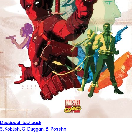
Deadpool flashback
S. Koblish
,
G. Duggan
,
B. Posehn