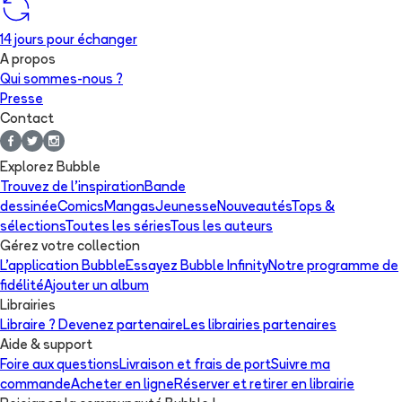
14 jours pour échanger
A propos
Qui sommes-nous ?
Presse
Contact
Explorez Bubble
Trouvez de l'inspiration
Bande
dessinée
Comics
Mangas
Jeunesse
Nouveautés
Tops &
sélections
Toutes les séries
Tous les auteurs
Gérez votre collection
L'application Bubble
Essayez Bubble Infinity
Notre programme de
fidélité
Ajouter un album
Librairies
Libraire ? Devenez partenaire
Les librairies partenaires
Aide & support
Foire aux questions
Livraison et frais de port
Suivre ma
commande
Acheter en ligne
Réserver et retirer en librairie