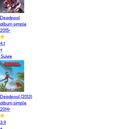
Deadpool
album simple
2015
•
4.1
+
Suivie
Deadpool (2013)
album simple
2014
•
3.9