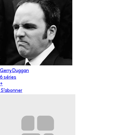
Gerry Duggan
6
série
s
+
S'abonner