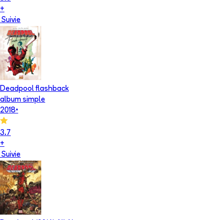
+
Suivie
Deadpool flashback
album simple
2018
•
3.7
+
Suivie