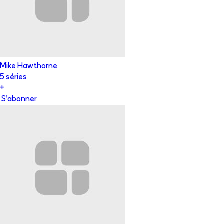
Mike Hawthorne
5
série
s
+
S'abonner