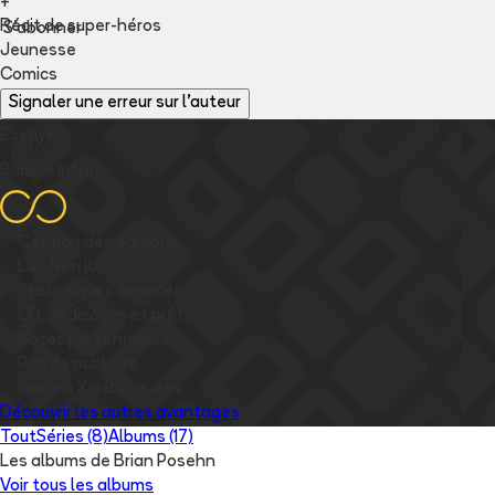
+
Récit de super-héros
S'abonner
Jeunesse
Comics
Signaler une erreur sur l'auteur
Essayez
Bubble Infinity
✅
Gestion des éditions
✅
Lu / Non lu
✅
Statistiques avancées
✅
EO, dédicaces et prêts
✅
Notes personnelles
✅
Pas de publicité
✅
Images
X
débloquées
Découvrir les autres avantages
Tout
Séries (8)
Albums (17)
Les albums de Brian Posehn
Voir tous les albums