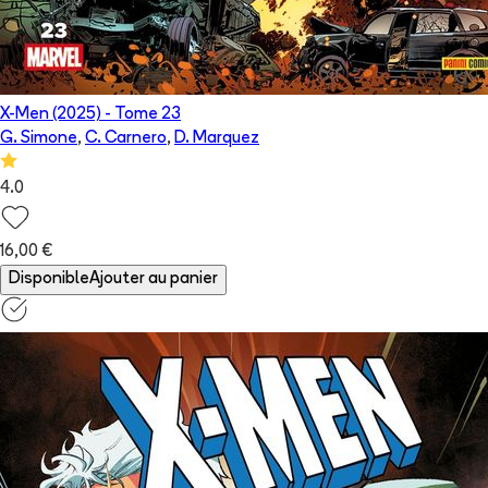
X-Men (2025)
- Tome
23
G. Simone
,
C. Carnero
,
D. Marquez
4.0
16,00 €
Disponible
Ajouter au panier