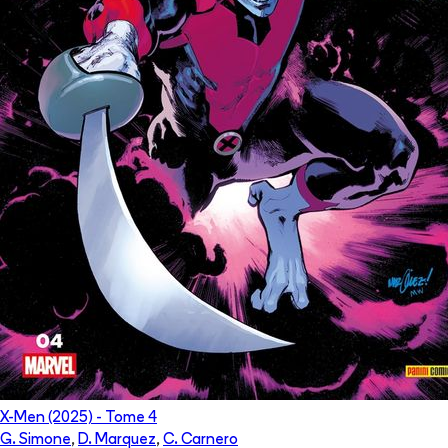
X-Men (2025)
- Tome
4
G. Simone
,
D. Marquez
,
C. Carnero