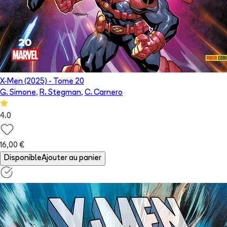
X-Men (2025)
- Tome
20
G. Simone
,
R. Stegman
,
C. Carnero
4.0
16,00 €
Disponible
Ajouter au panier