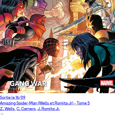
Sortie le
16/09
Amazing Spider-Man (Wells et Romita Jr)
- Tome
5
Z. Wells
,
C. Carnero
,
J. Romita Jr.