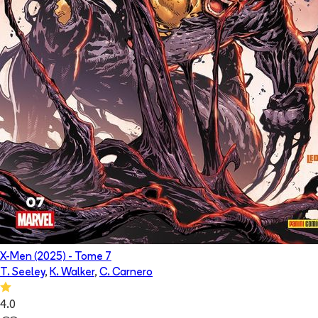
X-Men (2025)
- Tome
7
T. Seeley
,
K. Walker
,
C. Carnero
4.0