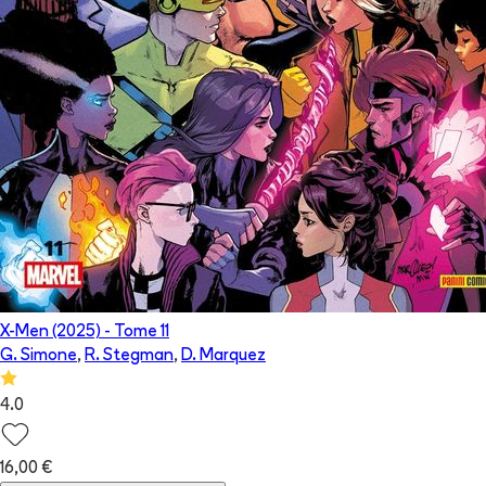
X-Men (2025)
- Tome
11
G. Simone
,
R. Stegman
,
D. Marquez
4.0
16,00 €