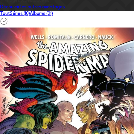
✅
Images
X
débloquées
Découvrir les autres avantages
Tout
Séries (10)
Albums (21)