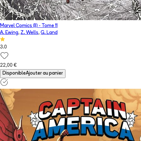
Marvel Comics (II)
- Tome
11
A. Ewing
,
Z. Wells
,
G. Land
3.0
22,00 €
Disponible
Ajouter au panier