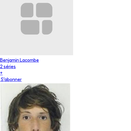
Benjamin Lacombe
2
série
s
+
S'abonner