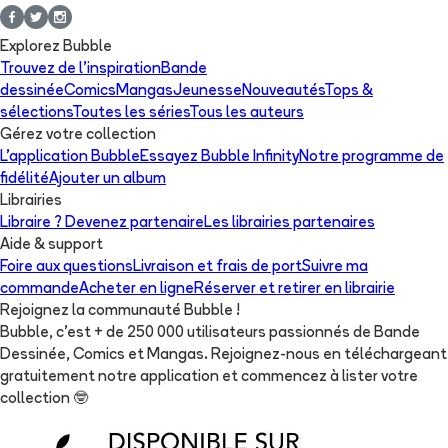
Explorez Bubble
Trouvez de l'inspiration
Bande
dessinée
Comics
Mangas
Jeunesse
Nouveautés
Tops &
sélections
Toutes les séries
Tous les auteurs
Gérez votre collection
L'application Bubble
Essayez Bubble Infinity
Notre programme de
fidélité
Ajouter un album
Librairies
Libraire ? Devenez partenaire
Les librairies partenaires
Aide & support
Foire aux questions
Livraison et frais de port
Suivre ma
commande
Acheter en ligne
Réserver et retirer en librairie
Rejoignez la communauté Bubble !
Bubble, c'est + de 250 000 utilisateurs passionnés de Bande
Dessinée, Comics et Mangas. Rejoignez-nous en téléchargeant
gratuitement notre application et commencez à lister votre
collection
🤓