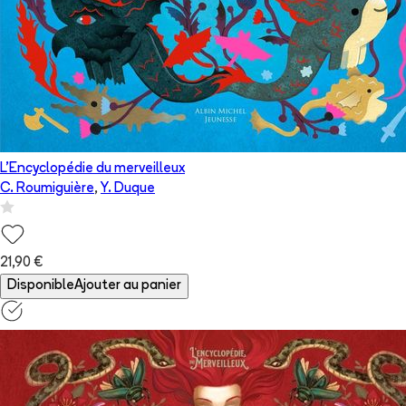
L'Encyclopédie du merveilleux
C. Roumiguière
,
Y. Duque
21,90 €
Disponible
Ajouter au panier