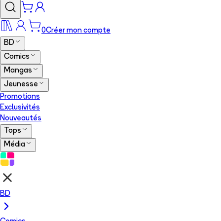
0
Créer mon compte
BD
Comics
Mangas
Jeunesse
Promotions
Exclusivités
Nouveautés
Tops
Média
BD