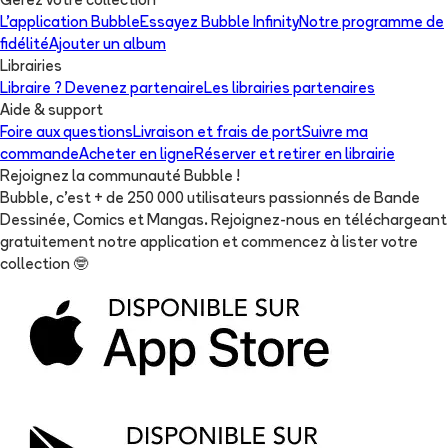
Gérez votre collection
L'application Bubble
Essayez Bubble Infinity
Notre programme de
fidélité
Ajouter un album
Librairies
Libraire ? Devenez partenaire
Les librairies partenaires
Aide & support
Foire aux questions
Livraison et frais de port
Suivre ma
commande
Acheter en ligne
Réserver et retirer en librairie
Rejoignez la communauté Bubble !
Bubble, c'est + de 250 000 utilisateurs passionnés de Bande
Dessinée, Comics et Mangas. Rejoignez-nous en téléchargeant
gratuitement notre application et commencez à lister votre
collection
🤓