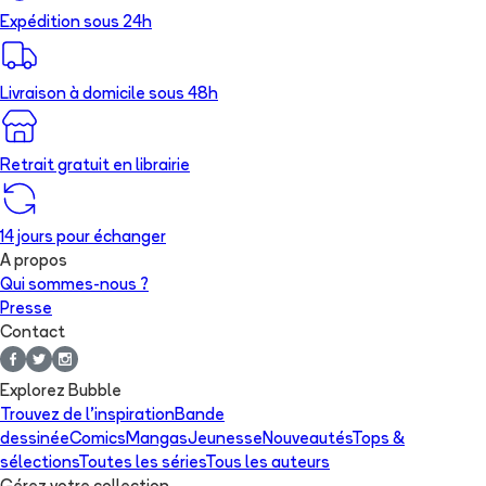
Expédition sous 24h
Livraison à domicile sous 48h
Retrait gratuit en librairie
14 jours pour échanger
A propos
Qui sommes-nous ?
Presse
Contact
Explorez Bubble
Trouvez de l'inspiration
Bande
dessinée
Comics
Mangas
Jeunesse
Nouveautés
Tops &
sélections
Toutes les séries
Tous les auteurs