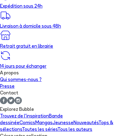
Expédition sous 24h
Livraison à domicile sous 48h
Retrait gratuit en librairie
14 jours pour échanger
A propos
Qui sommes-nous ?
Presse
Contact
Explorez Bubble
Trouvez de l'inspiration
Bande
dessinée
Comics
Mangas
Jeunesse
Nouveautés
Tops &
sélections
Toutes les séries
Tous les auteurs