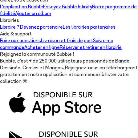
Gérez votre collection
L'application Bubble
Essayez Bubble Infinity
Notre programme de
fidélité
Ajouter un album
Librairies
Libraire ? Devenez partenaire
Les librairies partenaires
Aide & support
Foire aux questions
Livraison et frais de port
Suivre ma
commande
Acheter en ligne
Réserver et retirer en librairie
Rejoignez la communauté Bubble !
Bubble, c'est + de 250 000 utilisateurs passionnés de Bande
Dessinée, Comics et Mangas. Rejoignez-nous en téléchargeant
gratuitement notre application et commencez à lister votre
collection
🤓