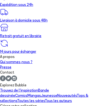
Expédition sous 24h
Livraison à domicile sous 48h
Retrait gratuit en librairie
14 jours pour échanger
A propos
Qui sommes-nous ?
Presse
Contact
Explorez Bubble
Trouvez de l'inspiration
Bande
dessinée
Comics
Mangas
Jeunesse
Nouveautés
Tops &
sélections
Toutes les séries
Tous les auteurs