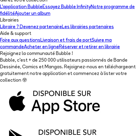
Gérez votre collection
L'application Bubble
Essayez Bubble Infinity
Notre programme de
fidélité
Ajouter un album
Librairies
Libraire ? Devenez partenaire
Les librairies partenaires
Aide & support
Foire aux questions
Livraison et frais de port
Suivre ma
commande
Acheter en ligne
Réserver et retirer en librairie
Rejoignez la communauté Bubble !
Bubble, c'est + de 250 000 utilisateurs passionnés de Bande
Dessinée, Comics et Mangas. Rejoignez-nous en téléchargeant
gratuitement notre application et commencez à lister votre
collection
🤓