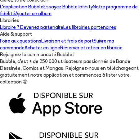
Gérez votre collection
L'application Bubble
Essayez Bubble Infinity
Notre programme de
fidélité
Ajouter un album
Librairies
Libraire ? Devenez partenaire
Les librairies partenaires
Aide & support
Foire aux questions
Livraison et frais de port
Suivre ma
commande
Acheter en ligne
Réserver et retirer en librairie
Rejoignez la communauté Bubble !
Bubble, c'est + de 250 000 utilisateurs passionnés de Bande
Dessinée, Comics et Mangas. Rejoignez-nous en téléchargeant
gratuitement notre application et commencez à lister votre
collection
🤓