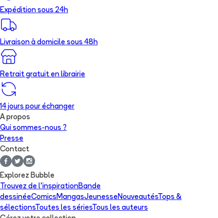
Expédition sous 24h
Livraison à domicile sous 48h
Retrait gratuit en librairie
14 jours pour échanger
A propos
Qui sommes-nous ?
Presse
Contact
Explorez Bubble
Trouvez de l'inspiration
Bande
dessinée
Comics
Mangas
Jeunesse
Nouveautés
Tops &
sélections
Toutes les séries
Tous les auteurs