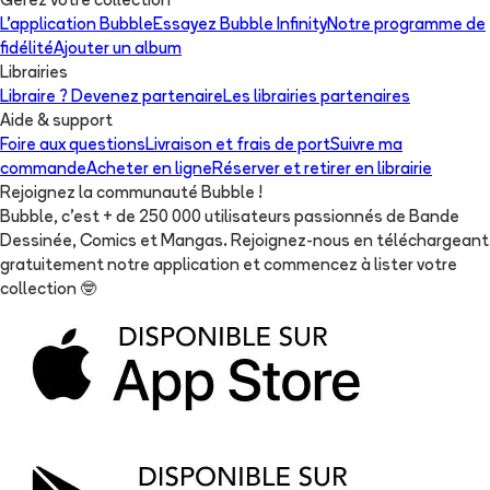
Gérez votre collection
L'application Bubble
Essayez Bubble Infinity
Notre programme de
fidélité
Ajouter un album
Librairies
Libraire ? Devenez partenaire
Les librairies partenaires
Aide & support
Foire aux questions
Livraison et frais de port
Suivre ma
commande
Acheter en ligne
Réserver et retirer en librairie
Rejoignez la communauté Bubble !
Bubble, c'est + de 250 000 utilisateurs passionnés de Bande
Dessinée, Comics et Mangas. Rejoignez-nous en téléchargeant
gratuitement notre application et commencez à lister votre
collection
🤓