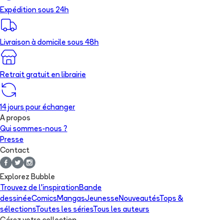
Expédition sous 24h
Livraison à domicile sous 48h
Retrait gratuit en librairie
14 jours pour échanger
A propos
Qui sommes-nous ?
Presse
Contact
Explorez Bubble
Trouvez de l'inspiration
Bande
dessinée
Comics
Mangas
Jeunesse
Nouveautés
Tops &
sélections
Toutes les séries
Tous les auteurs