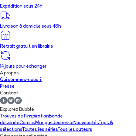
Expédition sous 24h
Livraison à domicile sous 48h
Retrait gratuit en librairie
14 jours pour échanger
A propos
Qui sommes-nous ?
Presse
Contact
Explorez Bubble
Trouvez de l'inspiration
Bande
dessinée
Comics
Mangas
Jeunesse
Nouveautés
Tops &
sélections
Toutes les séries
Tous les auteurs