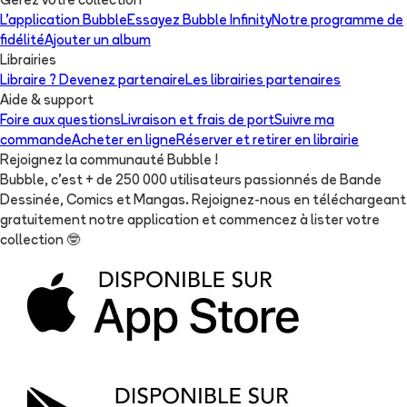
Gérez votre collection
L'application Bubble
Essayez Bubble Infinity
Notre programme de
fidélité
Ajouter un album
Librairies
Libraire ? Devenez partenaire
Les librairies partenaires
Aide & support
Foire aux questions
Livraison et frais de port
Suivre ma
commande
Acheter en ligne
Réserver et retirer en librairie
Rejoignez la communauté Bubble !
Bubble, c'est + de 250 000 utilisateurs passionnés de Bande
Dessinée, Comics et Mangas. Rejoignez-nous en téléchargeant
gratuitement notre application et commencez à lister votre
collection
🤓