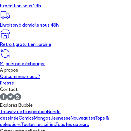
Expédition sous 24h
Livraison à domicile sous 48h
Retrait gratuit en librairie
14 jours pour échanger
A propos
Qui sommes-nous ?
Presse
Contact
Explorez Bubble
Trouvez de l'inspiration
Bande
dessinée
Comics
Mangas
Jeunesse
Nouveautés
Tops &
sélections
Toutes les séries
Tous les auteurs