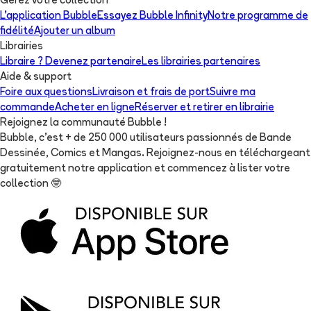
Gérez votre collection
L'application Bubble
Essayez Bubble Infinity
Notre programme de
fidélité
Ajouter un album
Librairies
Libraire ? Devenez partenaire
Les librairies partenaires
Aide & support
Foire aux questions
Livraison et frais de port
Suivre ma
commande
Acheter en ligne
Réserver et retirer en librairie
Rejoignez la communauté Bubble !
Bubble, c'est + de 250 000 utilisateurs passionnés de Bande
Dessinée, Comics et Mangas. Rejoignez-nous en téléchargeant
gratuitement notre application et commencez à lister votre
collection
🤓