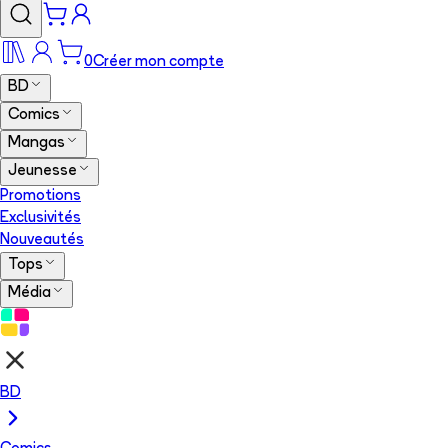
0
Créer mon compte
BD
Comics
Mangas
Jeunesse
Promotions
Exclusivités
Nouveautés
Tops
Média
BD