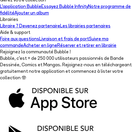
Gérez votre collection
L'application Bubble
Essayez Bubble Infinity
Notre programme de
fidélité
Ajouter un album
Librairies
Libraire ? Devenez partenaire
Les librairies partenaires
Aide & support
Foire aux questions
Livraison et frais de port
Suivre ma
commande
Acheter en ligne
Réserver et retirer en librairie
Rejoignez la communauté Bubble !
Bubble, c'est + de 250 000 utilisateurs passionnés de Bande
Dessinée, Comics et Mangas. Rejoignez-nous en téléchargeant
gratuitement notre application et commencez à lister votre
collection
🤓