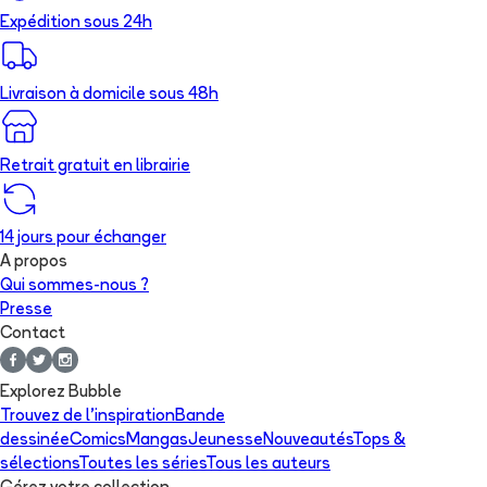
Expédition sous 24h
Livraison à domicile sous 48h
Retrait gratuit en librairie
14 jours pour échanger
A propos
Qui sommes-nous ?
Presse
Contact
Explorez Bubble
Trouvez de l'inspiration
Bande
dessinée
Comics
Mangas
Jeunesse
Nouveautés
Tops &
sélections
Toutes les séries
Tous les auteurs