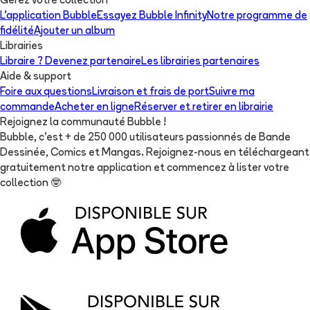
Gérez votre collection
L'application Bubble
Essayez Bubble Infinity
Notre programme de
fidélité
Ajouter un album
Librairies
Libraire ? Devenez partenaire
Les librairies partenaires
Aide & support
Foire aux questions
Livraison et frais de port
Suivre ma
commande
Acheter en ligne
Réserver et retirer en librairie
Rejoignez la communauté Bubble !
Bubble, c'est + de 250 000 utilisateurs passionnés de Bande
Dessinée, Comics et Mangas. Rejoignez-nous en téléchargeant
gratuitement notre application et commencez à lister votre
collection
🤓