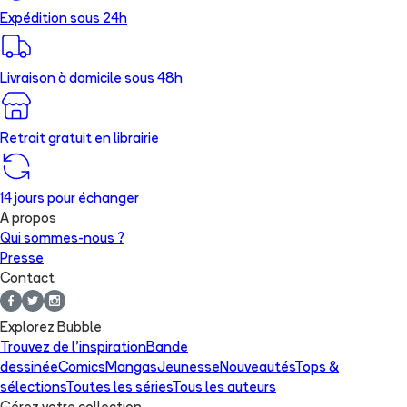
Expédition sous 24h
Livraison à domicile sous 48h
Retrait gratuit en librairie
14 jours pour échanger
A propos
Qui sommes-nous ?
Presse
Contact
Explorez Bubble
Trouvez de l'inspiration
Bande
dessinée
Comics
Mangas
Jeunesse
Nouveautés
Tops &
sélections
Toutes les séries
Tous les auteurs