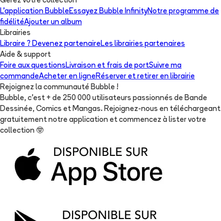
Gérez votre collection
L'application Bubble
Essayez Bubble Infinity
Notre programme de
fidélité
Ajouter un album
Librairies
Libraire ? Devenez partenaire
Les librairies partenaires
Aide & support
Foire aux questions
Livraison et frais de port
Suivre ma
commande
Acheter en ligne
Réserver et retirer en librairie
Rejoignez la communauté Bubble !
Bubble, c'est + de 250 000 utilisateurs passionnés de Bande
Dessinée, Comics et Mangas. Rejoignez-nous en téléchargeant
gratuitement notre application et commencez à lister votre
collection
🤓