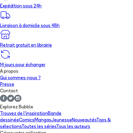
Expédition sous 24h
Livraison à domicile sous 48h
Retrait gratuit en librairie
14 jours pour échanger
A propos
Qui sommes-nous ?
Presse
Contact
Explorez Bubble
Trouvez de l'inspiration
Bande
dessinée
Comics
Mangas
Jeunesse
Nouveautés
Tops &
sélections
Toutes les séries
Tous les auteurs