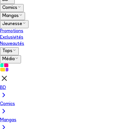
Comics
Mangas
Jeunesse
Promotions
Exclusivités
Nouveautés
Tops
Média
BD
Comics
Mangas