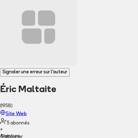
Signaler une erreur sur l'auteur
Éric Maltaite
(1958)
Site Web
5
abonné
s
+
Aventure
S'abonner