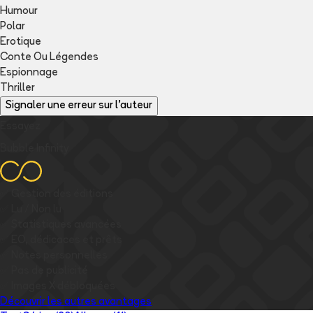
Humour
Polar
Erotique
Conte Ou Légendes
Espionnage
Thriller
Signaler une erreur sur l'auteur
Essayez
Bubble Infinity
✅
Gestion des éditions
✅
Lu / Non lu
✅
Statistiques avancées
✅
EO, dédicaces et prêts
✅
Notes personnelles
✅
Pas de publicité
✅
Images
X
débloquées
Découvrir les autres avantages