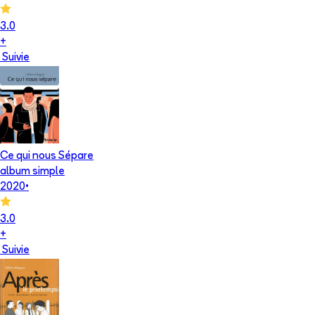
3.0
+
Suivie
Ce qui nous Sépare
album simple
2020
•
3.0
+
Suivie