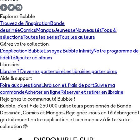
Contact
Explorez Bubble
Trouvez de l'inspiration
Bande
dessinée
Comics
Mangas
Jeunesse
Nouveautés
Tops &
sélections
Toutes les séries
Tous les auteurs
Gérez votre collection
L'application Bubble
Essayez Bubble Infinity
Notre programme de
fidélité
Ajouter un album
Librairies
Libraire ? Devenez partenaire
Les librairies partenaires
Aide & support
Foire aux questions
Livraison et frais de port
Suivre ma
commande
Acheter en ligne
Réserver et retirer en librairie
Rejoignez la communauté Bubble !
Bubble, c'est + de 250 000 utilisateurs passionnés de Bande
Dessinée, Comics et Mangas. Rejoignez-nous en téléchargeant
gratuitement notre application et commencez à lister votre
collection
🤓