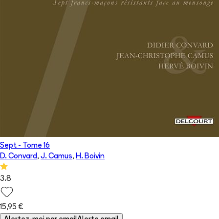
Sept
- Tome
16
D. Convard
,
J. Camus
,
H. Boivin
3.8
15,95 €