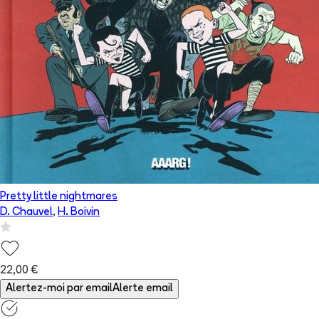
Pretty little nightmares
D. Chauvel
,
H. Boivin
22,00 €
Alertez-moi par email
Alerte email