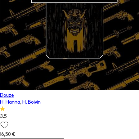
Douze
H. Hanna
,
H. Boivin
3.5
16,50 €