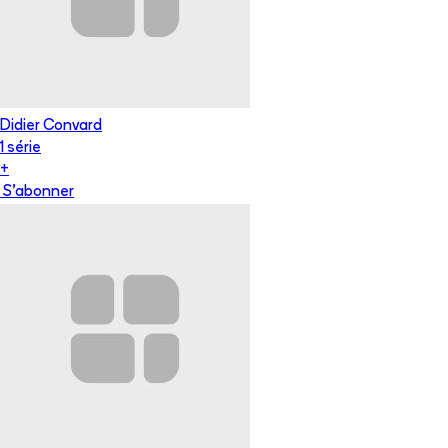
Didier Convard
1
série
+
S'abonner