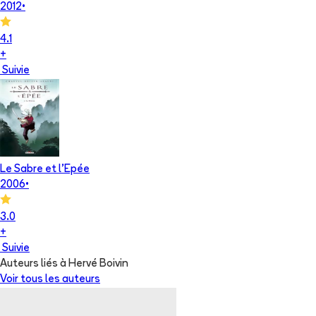
2012
•
4.1
+
Suivie
Le Sabre et l'Epée
2006
•
3.0
+
Suivie
Auteurs liés à Hervé Boivin
Voir tous les auteurs