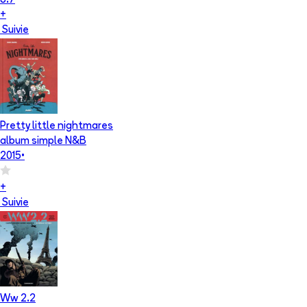
3.7
+
Suivie
Pretty little nightmares
album simple N&B
2015
•
+
Suivie
Ww 2.2