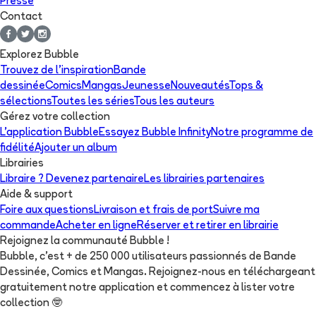
Presse
Contact
Explorez Bubble
Trouvez de l'inspiration
Bande
dessinée
Comics
Mangas
Jeunesse
Nouveautés
Tops &
sélections
Toutes les séries
Tous les auteurs
Gérez votre collection
L'application Bubble
Essayez Bubble Infinity
Notre programme de
fidélité
Ajouter un album
Librairies
Libraire ? Devenez partenaire
Les librairies partenaires
Aide & support
Foire aux questions
Livraison et frais de port
Suivre ma
commande
Acheter en ligne
Réserver et retirer en librairie
Rejoignez la communauté Bubble !
Bubble, c'est + de 250 000 utilisateurs passionnés de Bande
Dessinée, Comics et Mangas. Rejoignez-nous en téléchargeant
gratuitement notre application et commencez à lister votre
collection
🤓