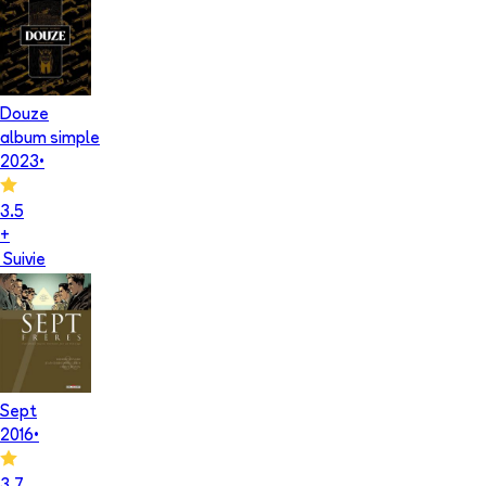
Douze
album simple
2023
•
3.5
+
Suivie
Sept
2016
•