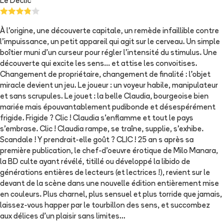
Le Déclic
À l'origine, une découverte capitale, un remède infaillible contre
l'impuissance, un petit appareil qui agit sur le cerveau. Un simple
boîtier muni d'un curseur pour régler l'intensité du stimulus. Une
découverte qui excite les sens... et attise les convoitises.
Changement de propriétaire, changement de finalité : l'objet
miracle devient un jeu. Le joueur : un voyeur habile, manipulateur
et sans scrupules. Le jouet : la belle Claudia, bourgeoise bien
mariée mais épouvantablement pudibonde et désespérément
frigide. Frigide ? Clic ! Claudia s'enflamme et tout le pays
s'embrase. Clic ! Claudia rampe, se traîne, supplie, s'exhibe.
Scandale ! Y prendrait-elle goût ? CLIC ! 25 an s après sa
première publication, le chef-d'oeuvre érotique de Milo Manara,
la BD culte ayant révélé, titillé ou développé la libido de
générations entières de lecteurs (et lectrices !), revient sur le
devant de la scène dans une nouvelle édition entièrement mise
en couleurs. Plus charnel, plus sensuel et plus torride que jamais,
laissez-vous happer par le tourbillon des sens, et succombez
aux délices d'un plaisir sans limites...