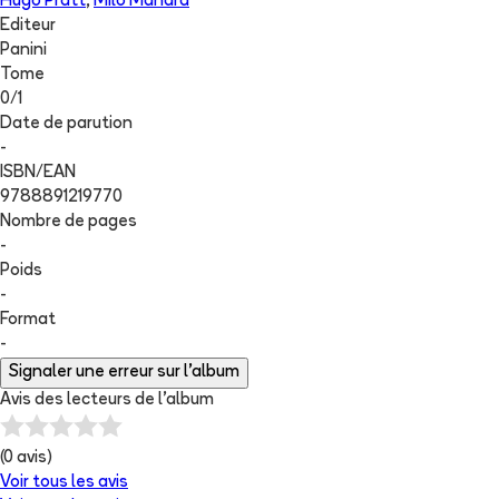
Hugo Pratt
,
Milo Manara
Editeur
Panini
Tome
0
/
1
Date de parution
-
ISBN/EAN
9788891219770
Nombre de pages
-
Poids
-
Format
-
Signaler une erreur sur l'album
Avis des lecteurs de
l'album
(
0
avis)
Voir tous les avis