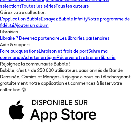
dessinée
Comics
Mangas
Jeunesse
Nouveautés
Tops &
sélections
Toutes les séries
Tous les auteurs
Gérez votre collection
L'application Bubble
Essayez Bubble Infinity
Notre programme de
fidélité
Ajouter un album
Librairies
Libraire ? Devenez partenaire
Les librairies partenaires
Aide & support
Foire aux questions
Livraison et frais de port
Suivre ma
commande
Acheter en ligne
Réserver et retirer en librairie
Rejoignez la communauté Bubble !
Bubble, c'est + de 250 000 utilisateurs passionnés de Bande
Dessinée, Comics et Mangas. Rejoignez-nous en téléchargeant
gratuitement notre application et commencez à lister votre
collection
🤓