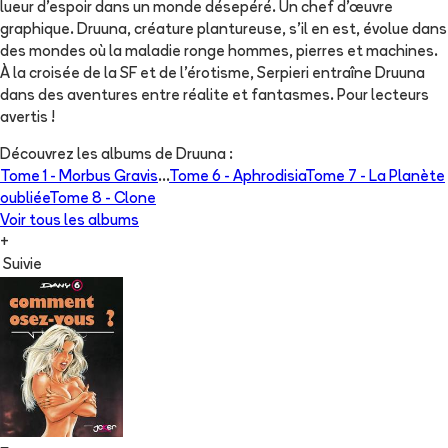
lueur d'espoir dans un monde désepéré. Un chef d'œuvre
graphique. Druuna, créature plantureuse, s'il en est, évolue dans
des mondes où la maladie ronge hommes, pierres et machines.
À la croisée de la SF et de l'érotisme, Serpieri entraîne Druuna
dans des aventures entre réalite et fantasmes. Pour lecteurs
avertis !
Découvrez les albums de
Druuna
:
Tome 1 -
Morbus Gravis
...
Tome 6 -
Aphrodisia
Tome 7 -
La Planète
oubliée
Tome 8 -
Clone
Voir tous les albums
+
Suivie