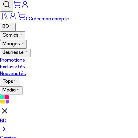
0
Créer mon compte
BD
Comics
Mangas
Jeunesse
Promotions
Exclusivités
Nouveautés
Tops
Média
BD