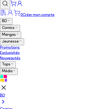
0
Créer mon compte
BD
Comics
Mangas
Jeunesse
Promotions
Exclusivités
Nouveautés
Tops
Média
BD