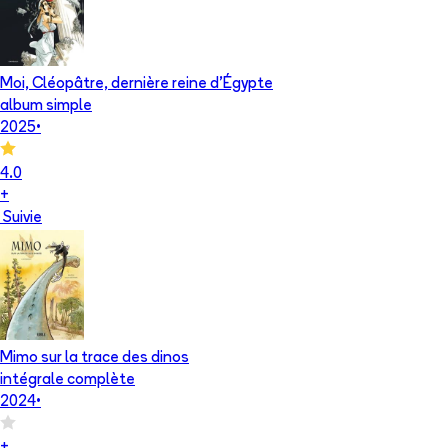
Moi, Cléopâtre, dernière reine d'Égypte
album simple
2025
•
4.0
+
Suivie
Mimo sur la trace des dinos
intégrale complète
2024
•