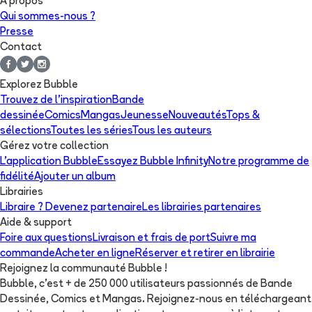
A propos
Qui sommes-nous ?
Presse
Contact
Explorez Bubble
Trouvez de l'inspiration
Bande
dessinée
Comics
Mangas
Jeunesse
Nouveautés
Tops &
sélections
Toutes les séries
Tous les auteurs
Gérez votre collection
L'application Bubble
Essayez Bubble Infinity
Notre programme de
fidélité
Ajouter un album
Librairies
Libraire ? Devenez partenaire
Les librairies partenaires
Aide & support
Foire aux questions
Livraison et frais de port
Suivre ma
commande
Acheter en ligne
Réserver et retirer en librairie
Rejoignez la communauté Bubble !
Bubble, c'est + de 250 000 utilisateurs passionnés de Bande
Dessinée, Comics et Mangas. Rejoignez-nous en téléchargeant