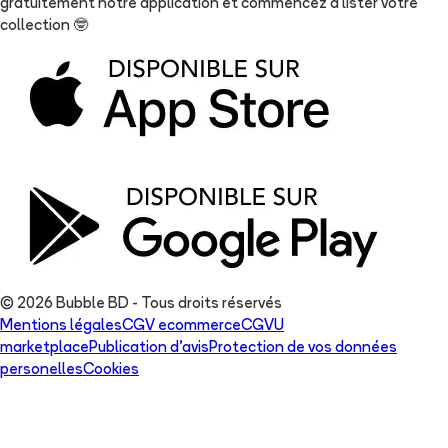
gratuitement notre application et commencez à lister votre
collection
🤓
© 2026 Bubble BD - Tous droits réservés
Mentions légales
CGV ecommerce
CGVU
marketplace
Publication d'avis
Protection de vos données
personelles
Cookies