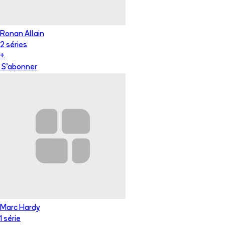
Ronan Allain
2
série
s
+
S'abonner
Marc Hardy
1
série