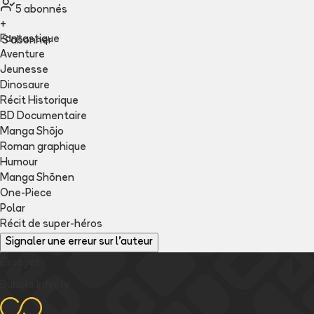
5
abonné
s
+
Fantastique
S'abonner
Aventure
Jeunesse
Dinosaure
Récit Historique
BD Documentaire
Manga Shōjo
Roman graphique
Humour
Manga Shōnen
One-Piece
Polar
Récit de super-héros
Signaler une erreur sur l'auteur
Essayez
Bubble Infinity