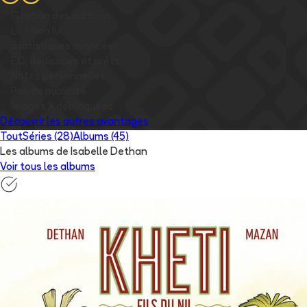
✅
Gestion des éditions
✅
Lu / Non lu
✅
Statistiques avancées
✅
EO, dédicaces et prêts
✅
Notes personnelles
✅
Pas de publicité
✅
Images
X
débloquées
Découvrir les autres avantages
Tout
Séries (28)
Albums (45)
Les albums de Isabelle Dethan
Voir tous les albums