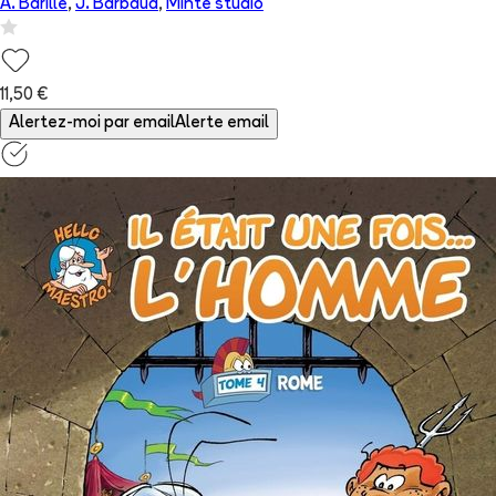
A. Barillé
,
J. Barbaud
,
Minte studio
11,50 €
Alertez-moi par email
Alerte email