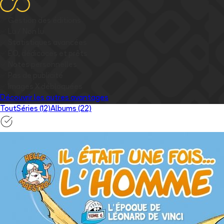
✅
Gestion des éditions
✅
Lu / Non lu
✅
Statistiques avancées
✅
EO, dédicaces et prêts
✅
Notes personnelles
✅
Pas de publicité
✅
Images
X
débloquées
Découvrir les autres avantages
Tout
Séries (12)
Albums (22)