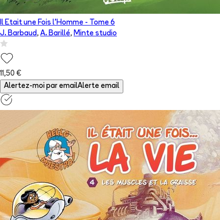
Il Etait une Fois l'Homme
- Tome
6
J. Barbaud
,
A. Barillé
,
Minte studio
11,50 €
Alertez-moi par email
Alerte email