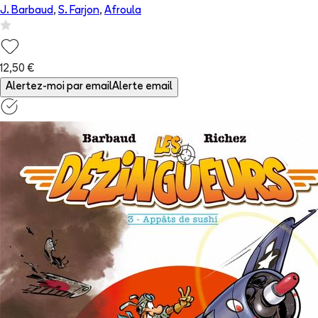
J. Barbaud
,
S. Farjon
,
Afroula
12,50 €
Alertez-moi par email
Alerte email