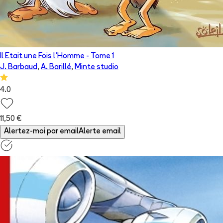
Il Etait une Fois l'Homme
- Tome
1
J. Barbaud
,
A. Barillé
,
Minte studio
4.0
11,50 €
Alertez-moi par email
Alerte email