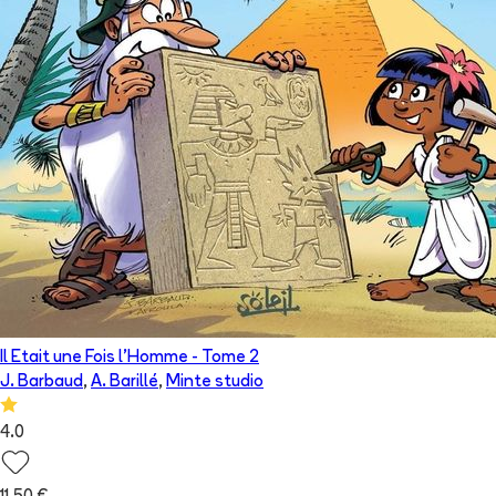
Il Etait une Fois l'Homme
- Tome
2
J. Barbaud
,
A. Barillé
,
Minte studio
4.0