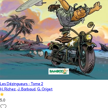
Les Dézingueurs
- Tome
2
H. Richez
,
J. Barbaud
,
G. Origet
5.0