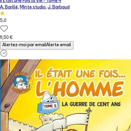
Il Etait une Fois la Vie
- Tome
4
A. Barillé
,
Minte studio
,
J. Barbaud
5.0
11,50 €
Alertez-moi par email
Alerte email