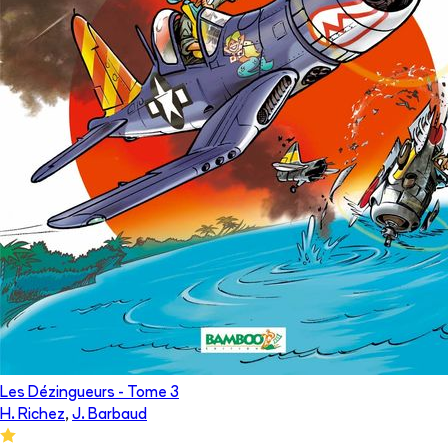
Les Dézingueurs
- Tome
3
H. Richez
,
J. Barbaud