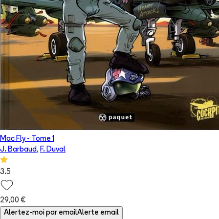
Mac Fly
- Tome
1
J. Barbaud
,
F. Duval
3.5
29,00 €
Alertez-moi par email
Alerte email