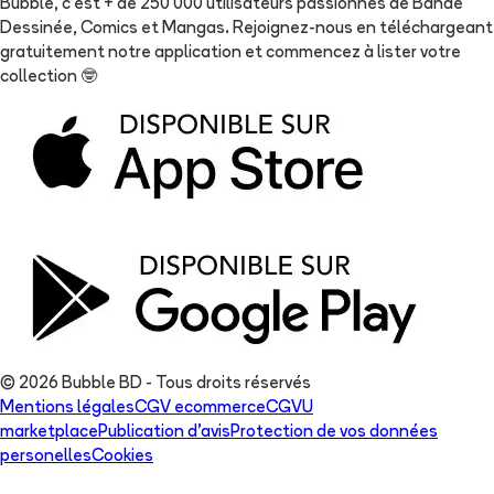
Bubble, c'est + de 250 000 utilisateurs passionnés de Bande
Dessinée, Comics et Mangas. Rejoignez-nous en téléchargeant
gratuitement notre application et commencez à lister votre
collection
🤓
© 2026 Bubble BD - Tous droits réservés
Mentions légales
CGV ecommerce
CGVU
marketplace
Publication d'avis
Protection de vos données
personelles
Cookies