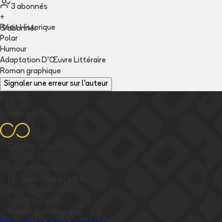
3
abonné
s
+
Récit Historique
S'abonner
Polar
Humour
Adaptation D'Œuvre Littéraire
Roman graphique
Signaler une erreur sur l'auteur
Essayez
Bubble Infinity
✅
Gestion des éditions
✅
Lu / Non lu
✅
Statistiques avancées
✅
EO, dédicaces et prêts
✅
Notes personnelles
✅
Pas de publicité
✅
Images
X
débloquées