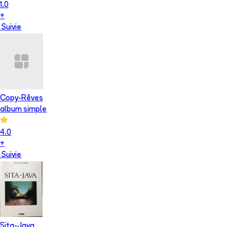
1.0
+
Suivie
Copy-Rêves
album simple
4.0
+
Suivie
Sita-Java