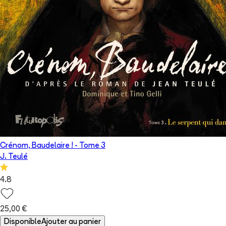
Crénom, Baudelaire !
- Tome
3
J. Teulé
4.8
25,00 €
Disponible
Ajouter au panier