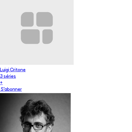
Luigi Critone
3
série
s
+
S'abonner