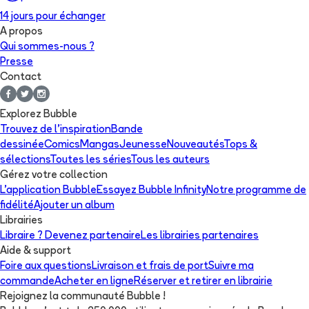
14 jours pour échanger
A propos
Qui sommes-nous ?
Presse
Contact
Explorez Bubble
Trouvez de l'inspiration
Bande
dessinée
Comics
Mangas
Jeunesse
Nouveautés
Tops &
sélections
Toutes les séries
Tous les auteurs
Gérez votre collection
L'application Bubble
Essayez Bubble Infinity
Notre programme de
fidélité
Ajouter un album
Librairies
Libraire ? Devenez partenaire
Les librairies partenaires
Aide & support
Foire aux questions
Livraison et frais de port
Suivre ma
commande
Acheter en ligne
Réserver et retirer en librairie
Rejoignez la communauté Bubble !