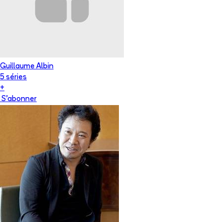
Guillaume Albin
5
série
s
+
S'abonner