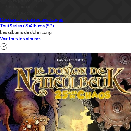
✅
Notes personnelles
✅
Pas de publicité
✅
Images
X
débloquées
Découvrir les autres avantages
Tout
Séries (18)
Albums (57)
Les albums de John Lang
Voir tous les albums