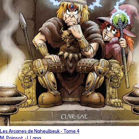
Les Arcanes de Naheulbeuk
- Tome
4
M. Poinsot
,
J. Lang