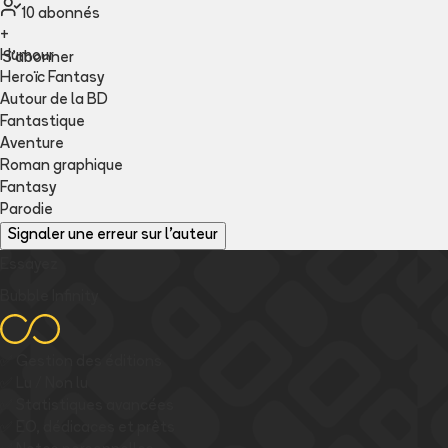
10
abonné
s
+
Humour
S'abonner
Heroïc Fantasy
Autour de la BD
Fantastique
Aventure
Roman graphique
Fantasy
Parodie
Signaler une erreur sur l'auteur
Essayez
Bubble Infinity
✅
Gestion des éditions
✅
Lu / Non lu
✅
Statistiques avancées
✅
EO, dédicaces et prêts