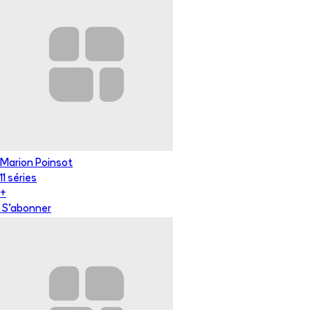
Marion Poinsot
11
série
s
+
S'abonner