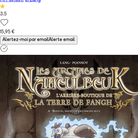
M. Poinsot
,
J. Lang
3.5
15,95 €
Alertez-moi par email
Alerte email