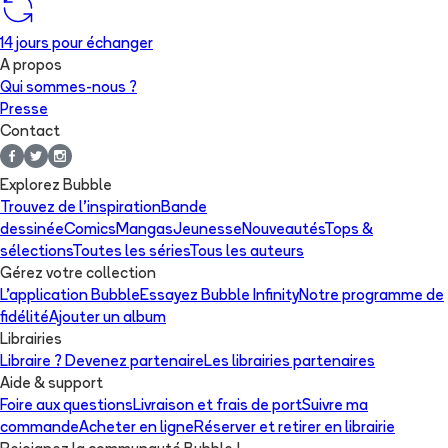
14 jours pour échanger
A propos
Qui sommes-nous ?
Presse
Contact
Explorez Bubble
Trouvez de l'inspiration
Bande
dessinée
Comics
Mangas
Jeunesse
Nouveautés
Tops &
sélections
Toutes les séries
Tous les auteurs
Gérez votre collection
L'application Bubble
Essayez Bubble Infinity
Notre programme de
fidélité
Ajouter un album
Librairies
Libraire ? Devenez partenaire
Les librairies partenaires
Aide & support
Foire aux questions
Livraison et frais de port
Suivre ma
commande
Acheter en ligne
Réserver et retirer en librairie