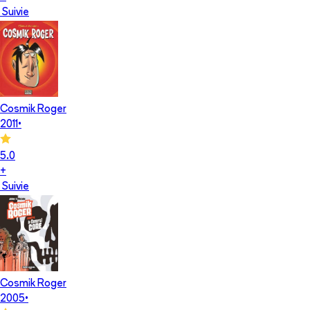
Suivie
Cosmik Roger
2011
•
5.0
+
Suivie
Cosmik Roger
2005
•