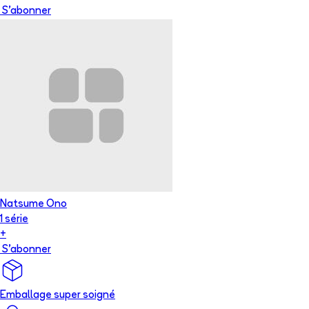
S'abonner
Natsume Ono
1
série
+
S'abonner
Emballage super soigné