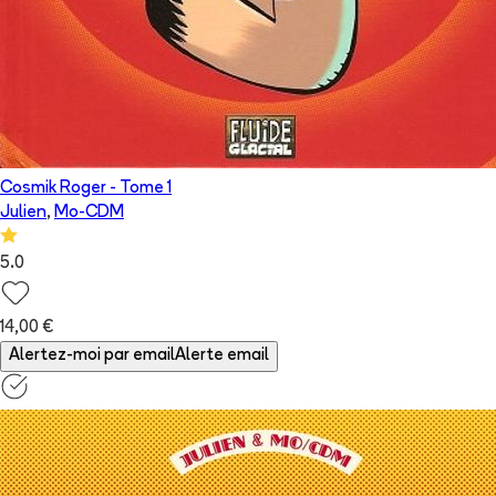
Cosmik Roger
- Tome
1
Julien
,
Mo-CDM
5.0
14,00 €
Alertez-moi par email
Alerte email