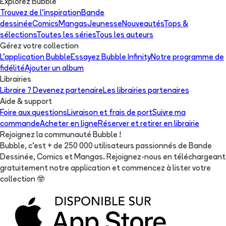
Explorez Bubble
Trouvez de l'inspiration
Bande
dessinée
Comics
Mangas
Jeunesse
Nouveautés
Tops &
sélections
Toutes les séries
Tous les auteurs
Gérez votre collection
L'application Bubble
Essayez Bubble Infinity
Notre programme de
fidélité
Ajouter un album
Librairies
Libraire ? Devenez partenaire
Les librairies partenaires
Aide & support
Foire aux questions
Livraison et frais de port
Suivre ma
commande
Acheter en ligne
Réserver et retirer en librairie
Rejoignez la communauté Bubble !
Bubble, c'est + de 250 000 utilisateurs passionnés de Bande
Dessinée, Comics et Mangas. Rejoignez-nous en téléchargeant
gratuitement notre application et commencez à lister votre
collection
🤓