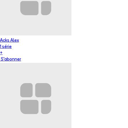
Acks Alex
1
série
+
S'abonner