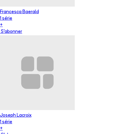
Francesca Baerald
1
série
+
S'abonner
Joseph Lacroix
1
série
+