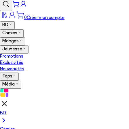
0
Créer mon compte
BD
Comics
Mangas
Jeunesse
Promotions
Exclusivités
Nouveautés
Tops
Média
BD