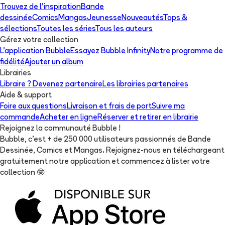
Trouvez de l'inspiration
Bande
dessinée
Comics
Mangas
Jeunesse
Nouveautés
Tops &
sélections
Toutes les séries
Tous les auteurs
Gérez votre collection
L'application Bubble
Essayez Bubble Infinity
Notre programme de
fidélité
Ajouter un album
Librairies
Libraire ? Devenez partenaire
Les librairies partenaires
Aide & support
Foire aux questions
Livraison et frais de port
Suivre ma
commande
Acheter en ligne
Réserver et retirer en librairie
Rejoignez la communauté Bubble !
Bubble, c'est + de 250 000 utilisateurs passionnés de Bande
Dessinée, Comics et Mangas. Rejoignez-nous en téléchargeant
gratuitement notre application et commencez à lister votre
collection
🤓