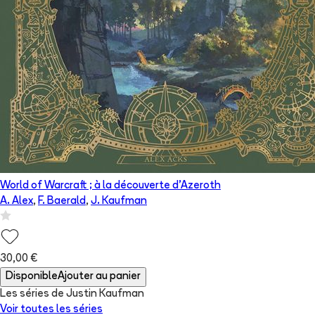
World of Warcraft ; à la découverte d'Azeroth
A. Alex
,
F. Baerald
,
J. Kaufman
30,00 €
Disponible
Ajouter au panier
Les séries de Justin Kaufman
Voir toutes les séries