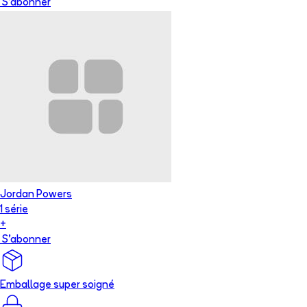
S'abonner
Jordan Powers
1
série
+
S'abonner
Emballage super soigné