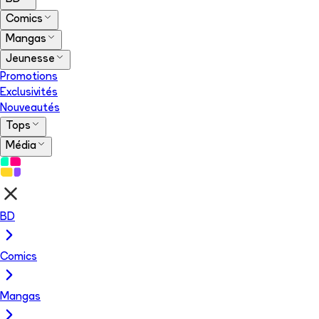
Comics
Mangas
Jeunesse
Promotions
Exclusivités
Nouveautés
Tops
Média
BD
Comics
Mangas