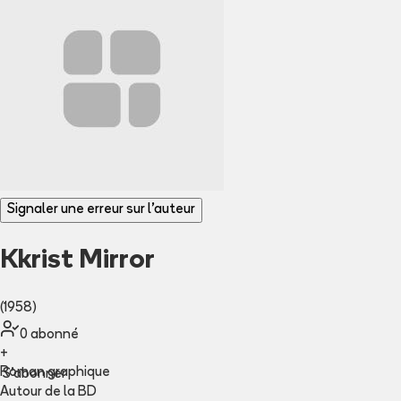
Signaler une erreur sur l'auteur
Kkrist Mirror
(1958)
0
abonné
+
Roman graphique
S'abonner
Autour de la BD