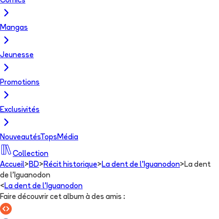
Comics
Mangas
Jeunesse
Promotions
Exclusivités
Nouveautés
Tops
Média
Collection
Accueil
>
BD
>
Récit historique
>
La dent de l'Iguanodon
>
La dent
de l'Iguanodon
<
La dent de l'Iguanodon
Faire découvrir cet album à des amis
: