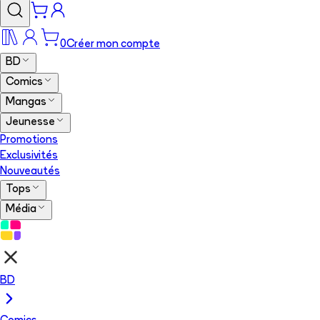
0
Créer mon compte
BD
Comics
Mangas
Jeunesse
Promotions
Exclusivités
Nouveautés
Tops
Média
BD