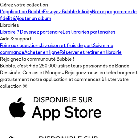
Gérez votre collection
L'application Bubble
Essayez Bubble Infinity
Notre programme de
fidélité
Ajouter un album
Librairies
Libraire ? Devenez partenaire
Les librairies partenaires
Aide & support
Foire aux questions
Livraison et frais de port
Suivre ma
commande
Acheter en ligne
Réserver et retirer en librairie
Rejoignez la communauté Bubble !
Bubble, c'est + de 250 000 utilisateurs passionnés de Bande
Dessinée, Comics et Mangas. Rejoignez-nous en téléchargeant
gratuitement notre application et commencez à lister votre
collection
🤓