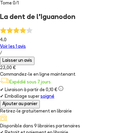
Tome
0
/
1
La dent de l'Iguanodon
4.0
Voir les
1
avis
/
Laisser un avis
23,00 €
Commandez-le en ligne maintenant
Expédié sous 7 jours
✔
Livraison à partir de 0,10 €
✔
Emballage super
soigné
Ajouter au panier
Retirez-le gratuitement en librairie
Disponible dans
9
librairie
s
partenaire
s
✔
Retrait et paiement en librairie