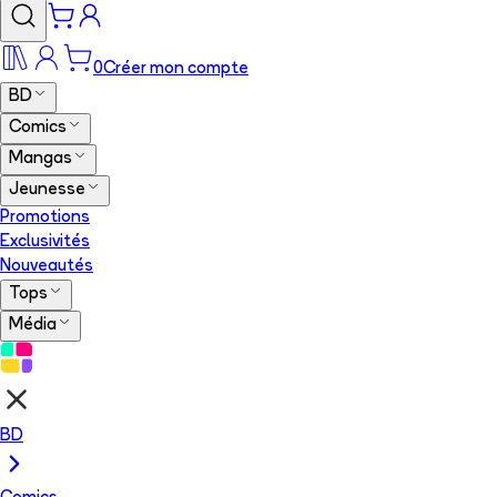
0
Créer mon compte
BD
Comics
Mangas
Jeunesse
Promotions
Exclusivités
Nouveautés
Tops
Média
BD