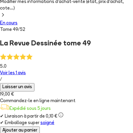
Modifier mes informations d'achat-vente (état, prix d'achat,
cote...)
En cours
Tome
49
/
52
La Revue Dessinée tome 49
5.0
Voir les
1
avis
/
Laisser un avis
19,00 €
Commandez-le en ligne maintenant
Expédié sous 5 jours
✔
Livraison à partir de 0,10 €
✔
Emballage super
soigné
Ajouter au panier