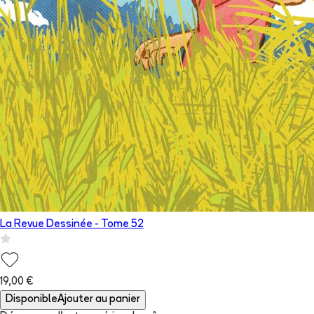
La Revue Dessinée
- Tome
52
19,00 €
Disponible
Ajouter au panier