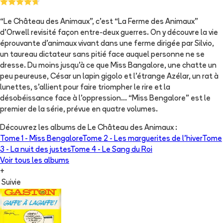
“Le Château des Animaux”, c’est “La Ferme des Animaux”
d’Orwell revisité façon entre-deux guerres. On y découvre la vie
éprouvante d’animaux vivant dans une ferme dirigée par Silvio,
un taureau dictateur sans pitié face auquel personne ne se
dresse. Du moins jusqu’à ce que Miss Bangalore, une chatte un
peu peureuse, César un lapin gigolo et l’étrange Azélar, un rat à
lunettes, s’allient pour faire triompher le rire et la
désobéissance face à l’oppression… “Miss Bengalore” est le
premier de la série, prévue en quatre volumes.
Découvrez les albums de
Le Château des Animaux
:
Tome 1 -
Miss Bengalore
Tome 2 -
Les marguerites de l'hiver
Tome
3 -
La nuit des justes
Tome 4 -
Le Sang du Roi
Voir tous les albums
+
Suivie