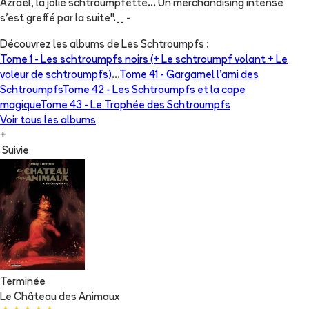
Azraël, la jolie schtroumpfette... Un merchandising intense
s'est greffé par la suite".__ -
Découvrez les albums de
Les Schtroumpfs
:
Tome 1 -
Les schtroumpfs noirs (+ Le schtroumpf volant + Le
voleur de schtroumpfs)
...
Tome 41 -
Gargamel l'ami des
Schtroumpfs
Tome 42 -
Les Schtroumpfs et la cape
magique
Tome 43 -
Le Trophée des Schtroumpfs
Voir tous les albums
+
Suivie
Terminée
Le Château des Animaux