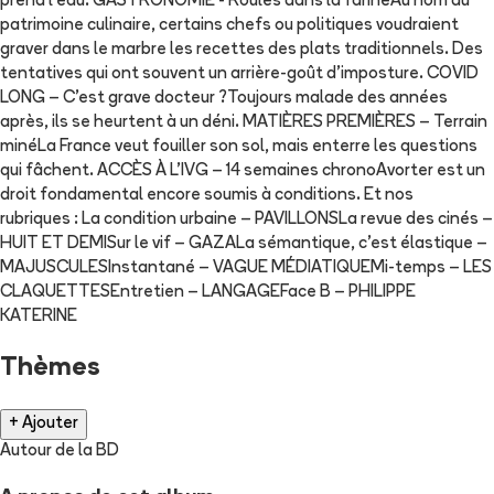
prend l’eau. GASTRONOMIE - Roulés dans la farineAu nom du
patrimoine culinaire, certains chefs ou politiques voudraient
graver dans le marbre les recettes des plats traditionnels. Des
tentatives qui ont souvent un arrière-goût d’imposture. COVID
LONG – C’est grave docteur ?Toujours malade des années
après, ils se heurtent à un déni. MATIÈRES PREMIÈRES – Terrain
minéLa France veut fouiller son sol, mais enterre les questions
qui fâchent. ACCÈS À L’IVG – 14 semaines chronoAvorter est un
droit fondamental encore soumis à conditions. Et nos
rubriques : La condition urbaine – PAVILLONSLa revue des cinés –
HUIT ET DEMISur le vif – GAZALa sémantique, c’est élastique –
MAJUSCULESInstantané – VAGUE MÉDIATIQUEMi-temps – LES
CLAQUETTESEntretien – LANGAGEFace B – PHILIPPE
KATERINE
Thèmes
+ Ajouter
Autour de la BD