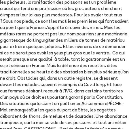
les pêcheurs, la raréfaction des poissons est un problème
crucial qui tend une profession où les gros acteurs cherchent
à imposer leur loi aux plus modestes. Pour les avaler tout crus
? Sous nos pieds, ce sont les matières premières qui font saliver,
au point que la France s'apprête à rouvrir des mines. Mais les
métaux rares ne portent pas leur nom pour rien : une machinerie
gigantesque doit ingurgiter des milliers de tonnes de matériau
pour extraire quelques pépites. Et les riverains de se demander
si ce ne serait pas avoir les yeux plus gros que le ventre...Ce qui
serait presque une qualité, à table, tant la gastronomie est un
sujet sérieux en France.Mais la défense des recettes dites
traditionnelles se heurte à des obstacles bien plus sérieux qu'on
ne croit. Obstacles qui, dans un autre registre, se dressent
devant les malades souvent incompris du Covid long. Et face
aux femmes désirant recourir à l'IVG, dans certains territoires
d'un pays où ce droit est pourtant garanti par la Constitution.
Des situations qui laissent un goût amer.Au sommairePÊCHE -
Mal embarquésSur les quais du port de Sète, les cagettes
débordent de thons, de merlus et de daurades. Une abondance
trompeuse, car la mer se vide de ses poissons et tout un métier