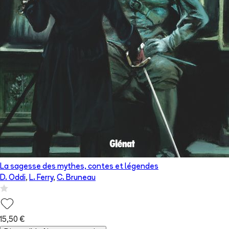
La sagesse des mythes, contes et légendes
D. Oddi
,
L. Ferry
,
C. Bruneau
15,50 €