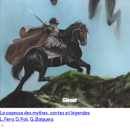
La sagesse des mythes, contes et légendes
L. Ferry
,
D. Poli
,
G. Baiguera