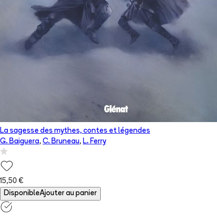
La sagesse des mythes, contes et légendes
G. Baiguera
,
C. Bruneau
,
L. Ferry
15,50 €
Disponible
Ajouter au panier