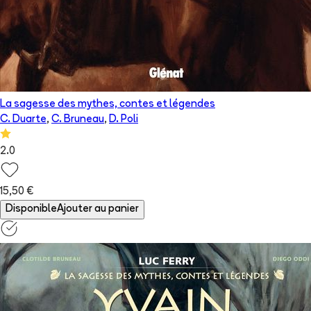
La sagesse des mythes, contes et légendes
C. Duarte
,
C. Bruneau
,
D. Poli
2.0
15,50 €
Disponible
Ajouter au panier