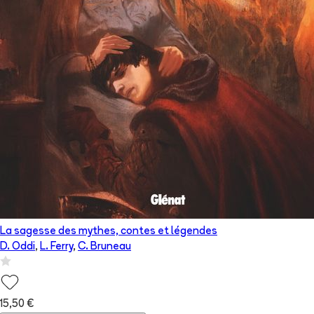
La sagesse des mythes, contes et légendes
D. Oddi
,
L. Ferry
,
C. Bruneau
15,50 €