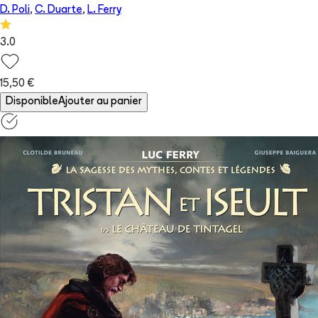
D. Poli
,
C. Duarte
,
L. Ferry
3.0
15,50 €
Disponible
Ajouter au panier