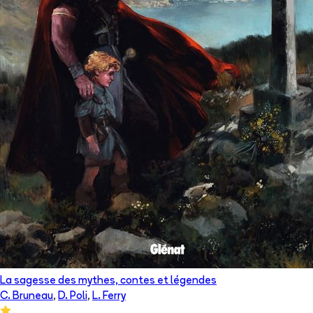
La sagesse des mythes, contes et légendes
C. Bruneau
,
D. Poli
,
L. Ferry