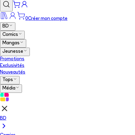
0
Créer mon compte
BD
Comics
Mangas
Jeunesse
Promotions
Exclusivités
Nouveautés
Tops
Média
BD