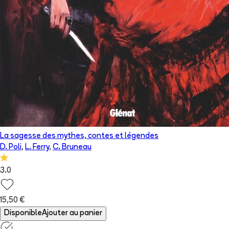
La sagesse des mythes, contes et légendes
D. Poli
,
L. Ferry
,
C. Bruneau
3.0
15,50 €
Disponible
Ajouter au panier