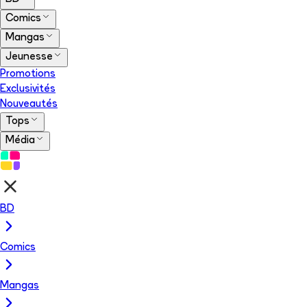
Comics
Mangas
Jeunesse
Promotions
Exclusivités
Nouveautés
Tops
Média
BD
Comics
Mangas