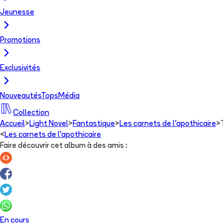
Jeunesse
Promotions
Exclusivités
Nouveautés
Tops
Média
Collection
Accueil
>
Light Novel
>
Fantastique
>
Les carnets de l'apothicaire
>
<
Les carnets de l'apothicaire
Faire découvrir cet album à des amis
:
En cours