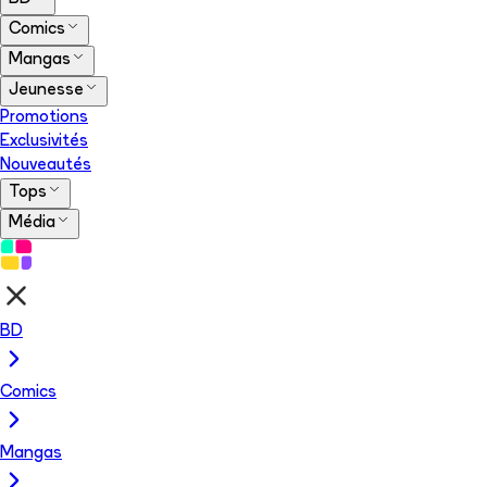
Comics
Mangas
Jeunesse
Promotions
Exclusivités
Nouveautés
Tops
Média
BD
Comics
Mangas