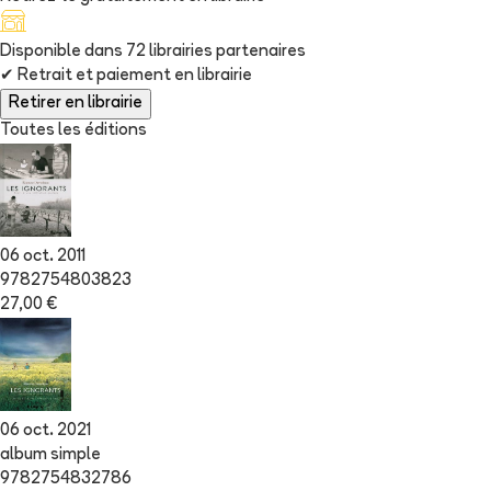
Disponible dans
72
librairie
s
partenaire
s
✔
Retrait et paiement en librairie
Retirer en librairie
Toutes les éditions
06 oct. 2011
9782754803823
27,00 €
06 oct. 2021
album simple
9782754832786