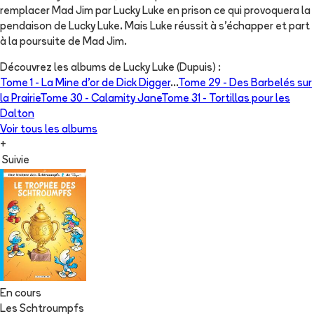
remplacer Mad Jim par Lucky Luke en prison ce qui provoquera la
pendaison de Lucky Luke. Mais Luke réussit à s'échapper et part
à la poursuite de Mad Jim.
Découvrez les albums de
Lucky Luke (Dupuis)
:
Tome 1 -
La Mine d'or de Dick Digger
...
Tome 29 -
Des Barbelés sur
la Prairie
Tome 30 -
Calamity Jane
Tome 31 -
Tortillas pour les
Dalton
Voir tous les albums
+
Suivie
En cours
Les Schtroumpfs