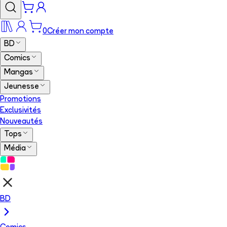
0
Créer mon compte
BD
Comics
Mangas
Jeunesse
Promotions
Exclusivités
Nouveautés
Tops
Média
BD