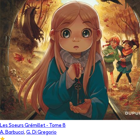
Les Soeurs Grémillet
- Tome
8
A. Barbucci
,
G. Di Gregorio