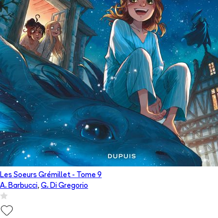
Les Soeurs Grémillet
- Tome
9
A. Barbucci
,
G. Di Gregorio