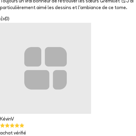
Toujours un vrai bonheur de retrouver les sœurs Grémillet 🥰 J’ai
particulièrement aimé les dessins et l’ambiance de ce tome.
👍
(
0
)
KévinV
achat vérifié