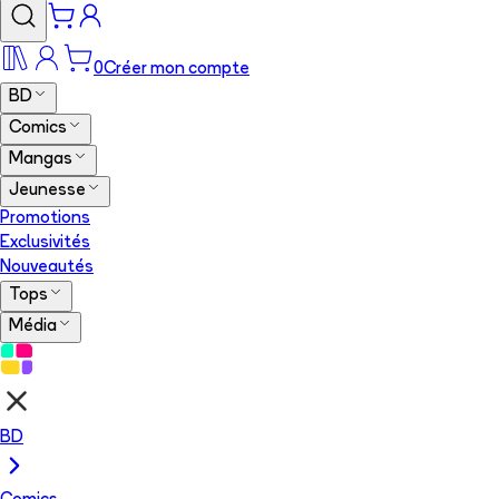
0
Créer mon compte
BD
Comics
Mangas
Jeunesse
Promotions
Exclusivités
Nouveautés
Tops
Média
BD