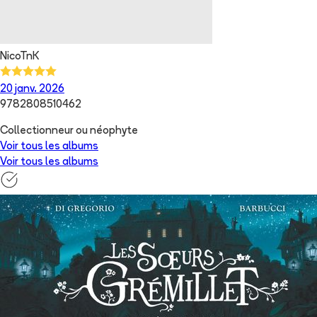
NicoTnK
20 janv. 2026
9782808510462
Collectionneur ou néophyte
Voir tous les albums
Voir tous les albums