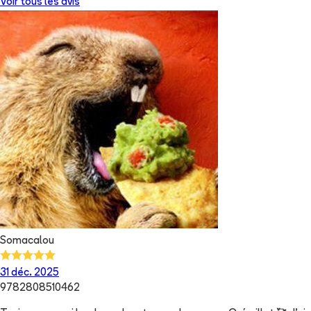
Voir tous les avis
Somacalou
31 déc. 2025
9782808510462