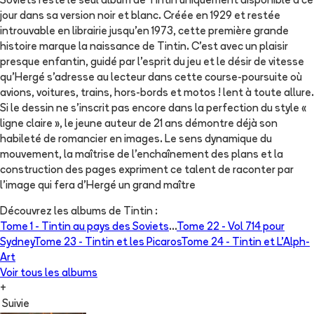
Soviets reste le seul album de Tintin uniquement disponible à ce
jour dans sa version noir et blanc. Créée en 1929 et restée
introuvable en librairie jusqu'en 1973, cette première grande
histoire marque la naissance de Tintin. C'est avec un plaisir
presque enfantin, guidé par l'esprit du jeu et le désir de vitesse
qu'Hergé s'adresse au lecteur dans cette course-poursuite où
avions, voitures, trains, hors-bords et motos ! lent à toute allure.
Si le dessin ne s'inscrit pas encore dans la perfection du style «
ligne claire », le jeune auteur de 21 ans démontre déjà son
habileté de romancier en images. Le sens dynamique du
mouvement, la maîtrise de l'enchaînement des plans et la
construction des pages expriment ce talent de raconter par
l'image qui fera d'Hergé un grand maître
Découvrez les albums de
Tintin
:
Tome 1 -
Tintin au pays des Soviets
...
Tome 22 -
Vol 714 pour
Sydney
Tome 23 -
Tintin et les Picaros
Tome 24 -
Tintin et L'Alph-
Art
Voir tous les albums
+
Suivie