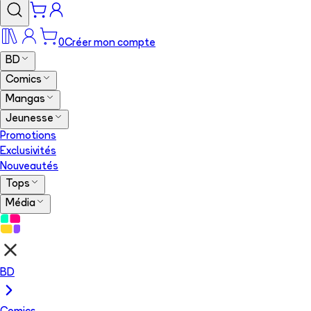
0
Créer mon compte
BD
Comics
Mangas
Jeunesse
Promotions
Exclusivités
Nouveautés
Tops
Média
BD