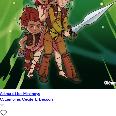
Arthur et les Minimoys
C. Lemoine
,
Cécile
,
L. Besson