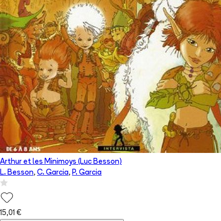
Arthur et les Minimoys (Luc Besson)
L. Besson
,
C. Garcia
,
P. Garcia
15,01 €