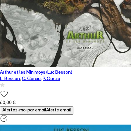
Arthur et les Minimoys (Luc Besson)
L. Besson
,
C. Garcia
,
P. Garcia
60,00 €
Alertez-moi par email
Alerte email