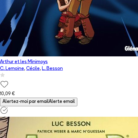
Arthur et les Minimoys
C. Lemoine
,
Cécile
,
L. Besson
10,09 €
Alertez-moi par email
Alerte email