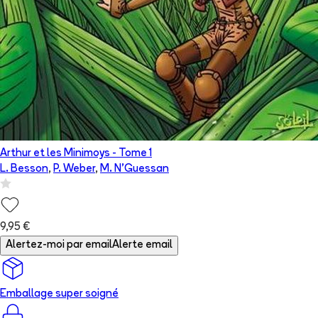
Arthur et les Minimoys
- Tome
1
L. Besson
,
P. Weber
,
M. N'Guessan
9,95 €
Alertez-moi par email
Alerte email
Emballage super soigné