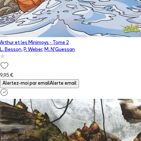
Arthur et les Minimoys
- Tome
2
L. Besson
,
P. Weber
,
M. N'Guessan
9,95 €
Alertez-moi par email
Alerte email