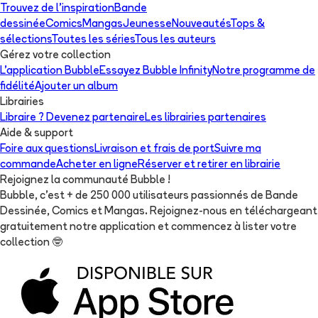
Trouvez de l'inspiration
Bande
dessinée
Comics
Mangas
Jeunesse
Nouveautés
Tops &
sélections
Toutes les séries
Tous les auteurs
Gérez votre collection
L'application Bubble
Essayez Bubble Infinity
Notre programme de
fidélité
Ajouter un album
Librairies
Libraire ? Devenez partenaire
Les librairies partenaires
Aide & support
Foire aux questions
Livraison et frais de port
Suivre ma
commande
Acheter en ligne
Réserver et retirer en librairie
Rejoignez la communauté Bubble !
Bubble, c'est + de 250 000 utilisateurs passionnés de Bande
Dessinée, Comics et Mangas. Rejoignez-nous en téléchargeant
gratuitement notre application et commencez à lister votre
collection
🤓