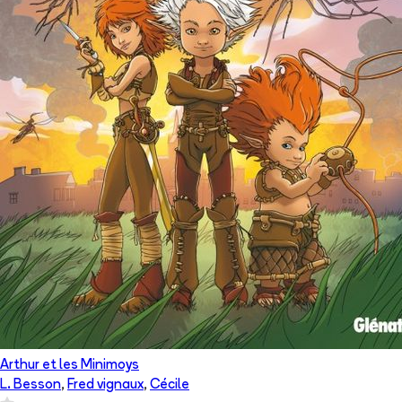
Arthur et les Minimoys
L. Besson
,
Fred vignaux
,
Cécile