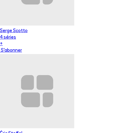
Serge Scotto
4
série
s
+
S'abonner