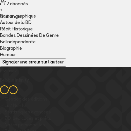
2
abonné
s
+
Roman graphique
S'abonner
Autour de la BD
Récit Historique
Bandes Dessinées De Genre
Bd Indépendante
Biographie
Humour
Signaler une erreur sur l'auteur
Essayez
Bubble Infinity
✅
Gestion des éditions
✅
Lu / Non lu
✅
Statistiques avancées
✅
EO, dédicaces et prêts
✅
Notes personnelles