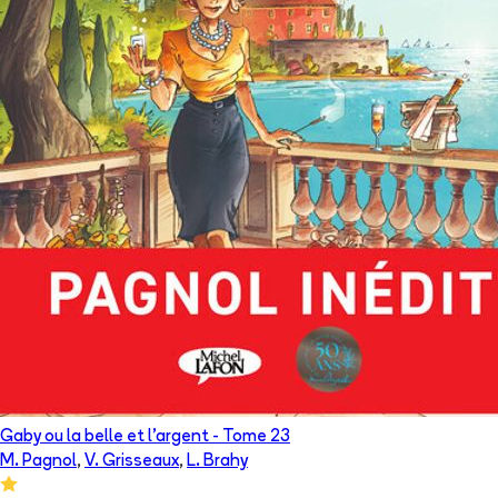
Gaby ou la belle et l'argent
- Tome
23
M. Pagnol
,
V. Grisseaux
,
L. Brahy