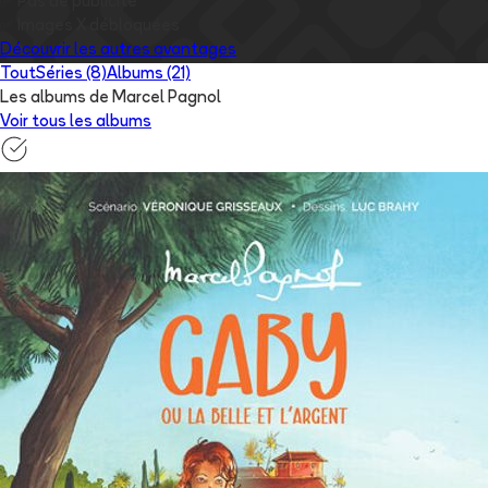
✅
Pas de publicité
✅
Images
X
débloquées
Découvrir les autres avantages
Tout
Séries (8)
Albums (21)
Les albums de Marcel Pagnol
Voir tous les albums