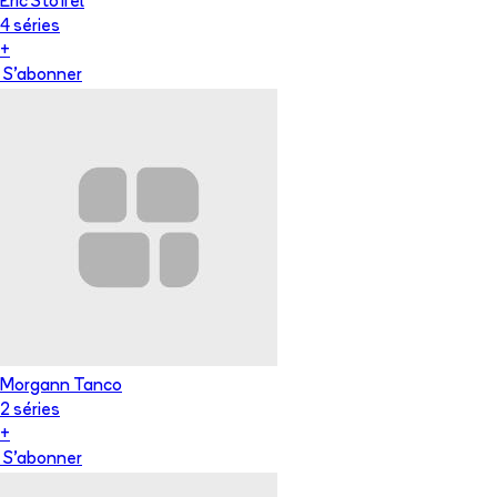
Éric Stoffel
4
série
s
+
S'abonner
Morgann Tanco
2
série
s
+
S'abonner