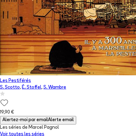
Les Pestiférés
S. Scotto
,
É. Stoffel
,
S. Wambre
19,90 €
Alertez-moi par email
Alerte email
Les séries de Marcel Pagnol
Voir toutes les séries