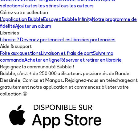
sélections
Toutes les séries
Tous les auteurs
Gérez votre collection
L'application Bubble
Essayez Bubble Infinity
Notre programme de
fidélité
Ajouter un album
Librairies
Libraire ? Devenez partenaire
Les librairies partenaires
Aide & support
Foire aux questions
Livraison et frais de port
Suivre ma
commande
Acheter en ligne
Réserver et retirer en librairie
Rejoignez la communauté Bubble !
Bubble, c'est + de 250 000 utilisateurs passionnés de Bande
Dessinée, Comics et Mangas. Rejoignez-nous en téléchargeant
gratuitement notre application et commencez à lister votre
collection
🤓