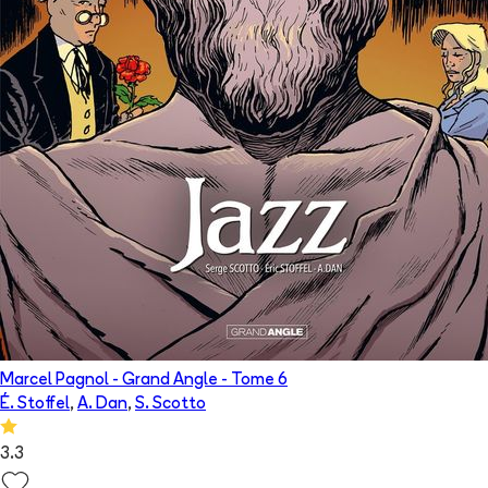
Marcel Pagnol - Grand Angle
- Tome
6
É. Stoffel
,
A. Dan
,
S. Scotto
3.3