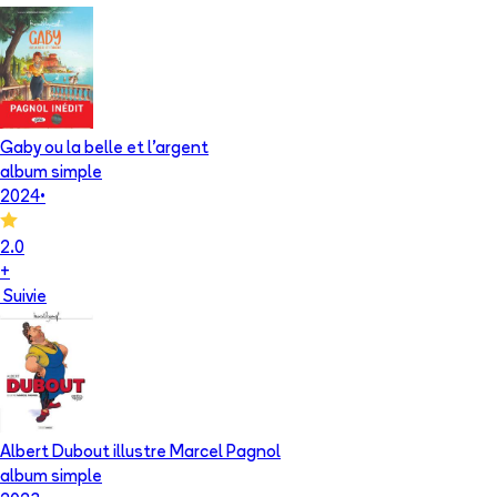
Gaby ou la belle et l'argent
album simple
2024
•
2.0
+
Suivie
Albert Dubout illustre Marcel Pagnol
album simple