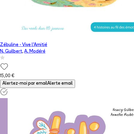
Zébuline - Vive l'Amitié
N. Guilbert
,
A. Modéré
15,00 €
Alertez-moi par email
Alerte email