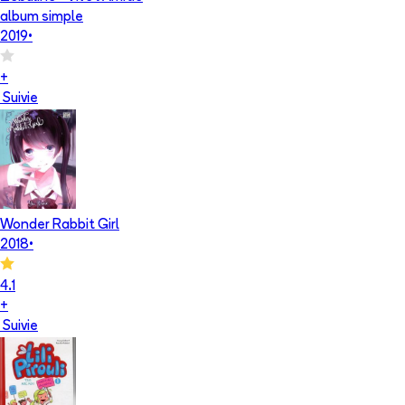
album simple
2019
•
+
Suivie
Wonder Rabbit Girl
2018
•
4.1
+
Suivie