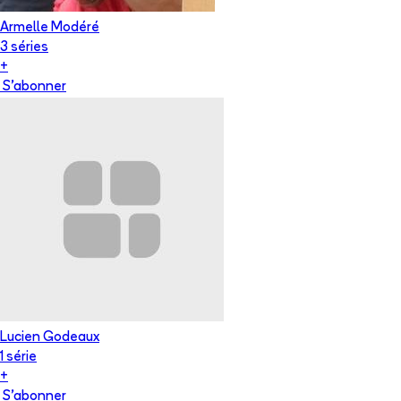
Armelle Modéré
3
série
s
+
S'abonner
Lucien Godeaux
1
série
+
S'abonner