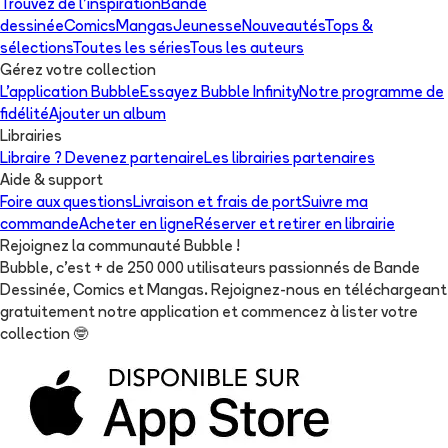
Trouvez de l'inspiration
Bande
dessinée
Comics
Mangas
Jeunesse
Nouveautés
Tops &
sélections
Toutes les séries
Tous les auteurs
Gérez votre collection
L'application Bubble
Essayez Bubble Infinity
Notre programme de
fidélité
Ajouter un album
Librairies
Libraire ? Devenez partenaire
Les librairies partenaires
Aide & support
Foire aux questions
Livraison et frais de port
Suivre ma
commande
Acheter en ligne
Réserver et retirer en librairie
Rejoignez la communauté Bubble !
Bubble, c'est + de 250 000 utilisateurs passionnés de Bande
Dessinée, Comics et Mangas. Rejoignez-nous en téléchargeant
gratuitement notre application et commencez à lister votre
collection
🤓