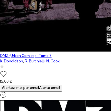
DMZ (Urban Comics)
- Tome
7
K. Donaldson
,
R. Burchielli
,
N. Cook
15,00 €
Alertez-moi par email
Alerte email