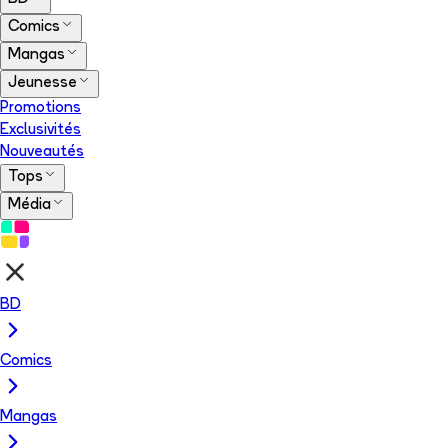
Comics
Mangas
Jeunesse
Promotions
Exclusivités
Nouveautés
Tops
Média
BD
Comics
Mangas