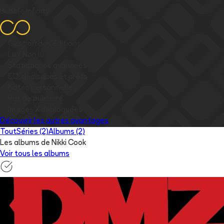
Bubble Infinity
✅
Gestion des éditions
✅
Lu / Non lu
✅
Statistiques avancées
✅
EO, dédicaces et prêts
✅
Notes personnelles
✅
Pas de publicité
✅
Images
X
débloquées
Découvrir les autres avantages
Tout
Séries (2)
Albums (2)
Les albums de Nikki Cook
Voir tous les albums