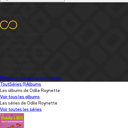
Essayez
Bubble Infinity
✅
Gestion des éditions
✅
Lu / Non lu
✅
Statistiques avancées
✅
EO, dédicaces et prêts
✅
Notes personnelles
✅
Pas de publicité
✅
Images
X
débloquées
Découvrir les autres avantages
Tout
Séries (1)
Albums
Les albums de Odile Roynette
Voir tous les albums
Les séries de Odile Roynette
Voir toutes les séries