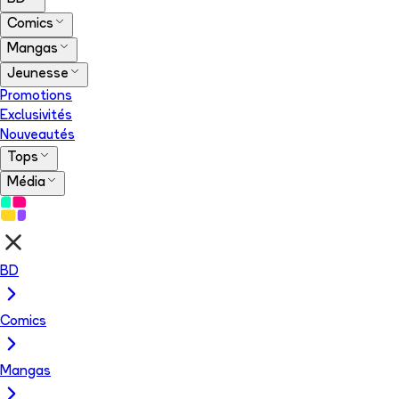
Comics
Mangas
Jeunesse
Promotions
Exclusivités
Nouveautés
Tops
Média
BD
Comics
Mangas