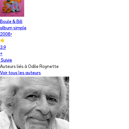
Boule & Bill
album simple
2008
•
3.9
+
Suivie
Auteurs liés à Odile Roynette
Voir tous les auteurs