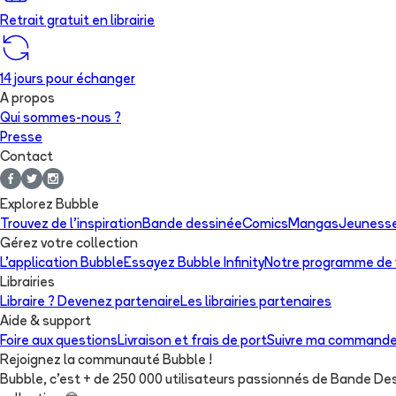
Retrait gratuit en librairie
14 jours pour échanger
A propos
Qui sommes-nous ?
Presse
Contact
Explorez Bubble
Trouvez de l'inspiration
Bande dessinée
Comics
Mangas
Jeuness
Gérez votre collection
L'application Bubble
Essayez Bubble Infinity
Notre programme de f
Librairies
Libraire ? Devenez partenaire
Les librairies partenaires
Aide & support
Foire aux questions
Livraison et frais de port
Suivre ma command
Rejoignez la communauté Bubble !
Bubble, c'est + de 250 000 utilisateurs passionnés de Bande D