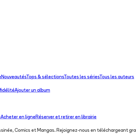
e
Nouveautés
Tops & sélections
Toutes les séries
Tous les auteurs
idélité
Ajouter un album
e
Acheter en ligne
Réserver et retirer en librairie
essinée, Comics et Mangas. Rejoignez-nous en téléchargeant gra