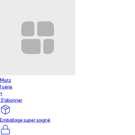
Matz
1
série
+
S'abonner
Emballage super soigné