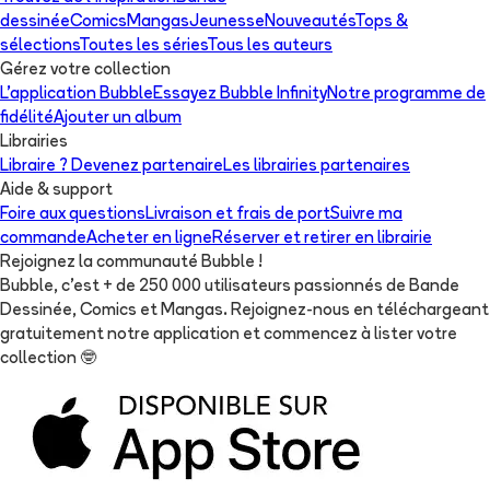
dessinée
Comics
Mangas
Jeunesse
Nouveautés
Tops &
sélections
Toutes les séries
Tous les auteurs
Gérez votre collection
L'application Bubble
Essayez Bubble Infinity
Notre programme de
fidélité
Ajouter un album
Librairies
Libraire ? Devenez partenaire
Les librairies partenaires
Aide & support
Foire aux questions
Livraison et frais de port
Suivre ma
commande
Acheter en ligne
Réserver et retirer en librairie
Rejoignez la communauté Bubble !
Bubble, c'est + de 250 000 utilisateurs passionnés de Bande
Dessinée, Comics et Mangas. Rejoignez-nous en téléchargeant
gratuitement notre application et commencez à lister votre
collection
🤓