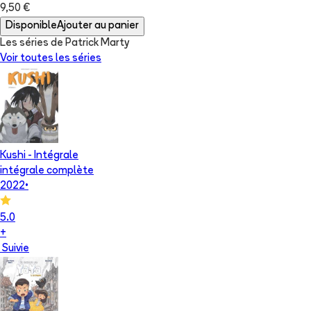
9,50 €
Disponible
Ajouter au panier
Les séries de Patrick Marty
Voir toutes les séries
Kushi - Intégrale
intégrale complète
2022
•
5.0
+
Suivie