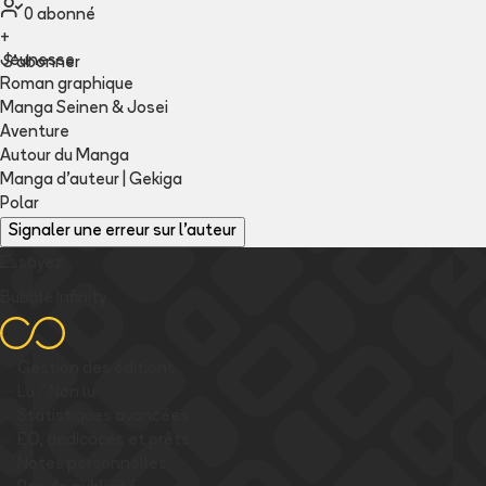
0
abonné
+
Jeunesse
S'abonner
Roman graphique
Manga Seinen & Josei
Aventure
Autour du Manga
Manga d'auteur | Gekiga
Polar
Signaler une erreur sur l'auteur
Essayez
Bubble Infinity
✅
Gestion des éditions
✅
Lu / Non lu
✅
Statistiques avancées
✅
EO, dédicaces et prêts
✅
Notes personnelles