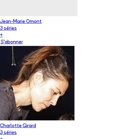
Jean-Marie Omont
3
série
s
+
S'abonner
Charlotte Girard
3
série
s