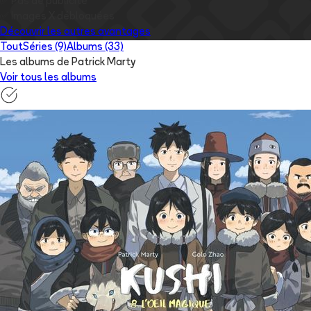
✅
Pas de publicité
✅
Images
X
débloquées
Découvrir les autres avantages
Tout
Séries (9)
Albums (33)
Les albums de Patrick Marty
Voir tous les albums