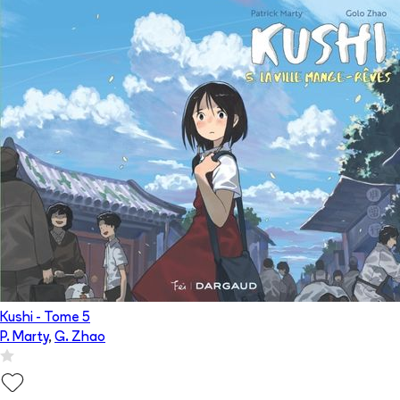
Kushi
- Tome
5
P. Marty
,
G. Zhao