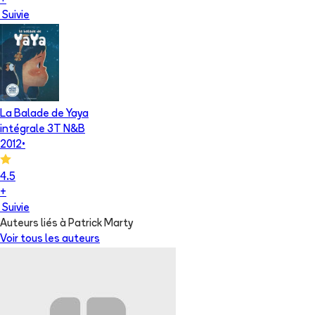
+
Suivie
La Balade de Yaya
intégrale 3T N&B
2012
•
4.5
+
Suivie
Auteurs liés à Patrick Marty
Voir tous les auteurs