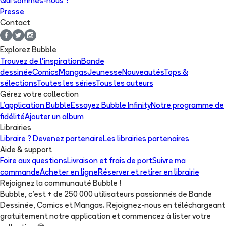
Qui sommes-nous ?
Presse
Contact
Explorez Bubble
Trouvez de l'inspiration
Bande
dessinée
Comics
Mangas
Jeunesse
Nouveautés
Tops &
sélections
Toutes les séries
Tous les auteurs
Gérez votre collection
L'application Bubble
Essayez Bubble Infinity
Notre programme de
fidélité
Ajouter un album
Librairies
Libraire ? Devenez partenaire
Les librairies partenaires
Aide & support
Foire aux questions
Livraison et frais de port
Suivre ma
commande
Acheter en ligne
Réserver et retirer en librairie
Rejoignez la communauté Bubble !
Bubble, c'est + de 250 000 utilisateurs passionnés de Bande
Dessinée, Comics et Mangas. Rejoignez-nous en téléchargeant
gratuitement notre application et commencez à lister votre