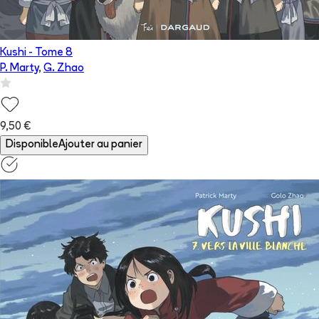
Kushi
- Tome
8
P. Marty
,
G. Zhao
9,50 €
Disponible
Ajouter au panier