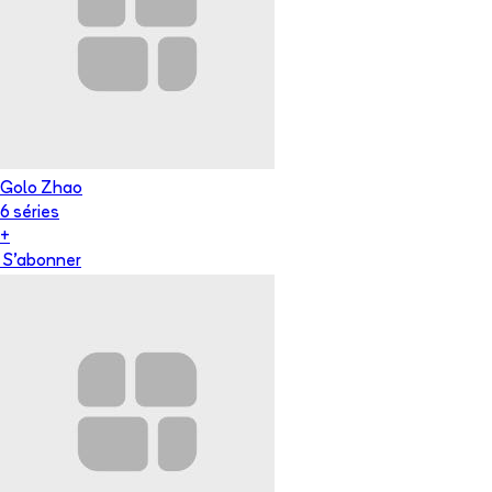
Golo Zhao
6
série
s
+
S'abonner