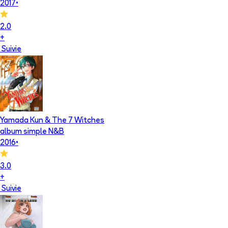
2017
•
2.0
+
Suivie
Yamada Kun & The 7 Witches
album simple N&B
2016
•
3.0
+
Suivie