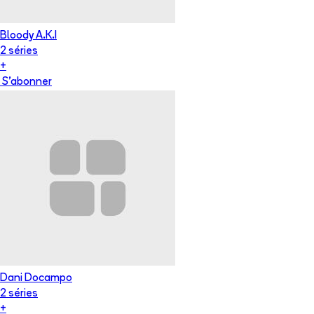
Bloody A.K.I
2
série
s
+
S'abonner
Dani Docampo
2
série
s
+