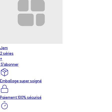
Jem
2
série
s
+
S'abonner
Emballage super soigné
Paiement 100% sécurisé