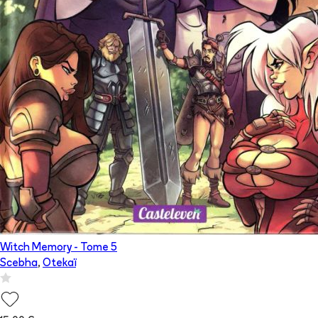
Witch Memory
- Tome
5
Scebha
,
Otekaï