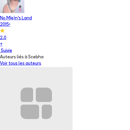
No M(e)n's Land
2015
•
2.0
+
Suivie
Auteurs liés à Scebha
Voir tous les auteurs