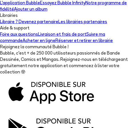
L'application Bubble
Essayez Bubble Infinity
Notre programme de
fidélité
Ajouter un album
Librairies
Libraire ? Devenez partenaire
Les librairies partenaires
Aide & support
Foire aux questions
Livraison et frais de port
Suivre ma
commande
Acheter en ligne
Réserver et retirer en librairie
Rejoignez la communauté Bubble !
Bubble, c'est + de 250 000 utilisateurs passionnés de Bande
Dessinée, Comics et Mangas. Rejoignez-nous en téléchargeant
gratuitement notre application et commencez à lister votre
collection
🤓