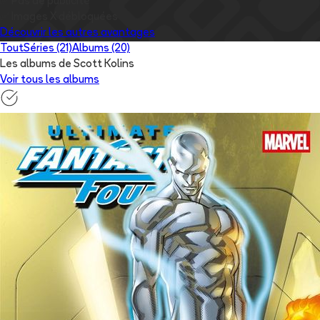
✅
Pas de publicité
✅
Images
X
débloquées
Découvrir les autres avantages
Tout
Séries (21)
Albums (20)
Les albums de Scott Kolins
Voir tous les albums