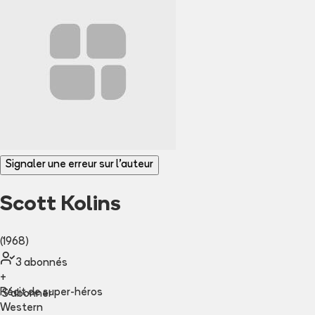
Signaler une erreur sur l'auteur
Scott Kolins
(1968)
3
abonné
s
+
Récit de super-héros
S'abonner
Western