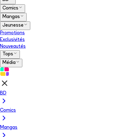
Comics
Mangas
Jeunesse
Promotions
Exclusivités
Nouveautés
Tops
Média
BD
Comics
Mangas