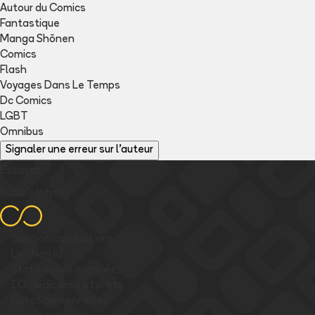
Autour du Comics
Fantastique
Manga Shōnen
Comics
Flash
Voyages Dans Le Temps
Dc Comics
LGBT
Omnibus
Signaler une erreur sur l'auteur
Essayez
Bubble Infinity
✅
Gestion des éditions
✅
Lu / Non lu
✅
Statistiques avancées
✅
EO, dédicaces et prêts
✅
Notes personnelles