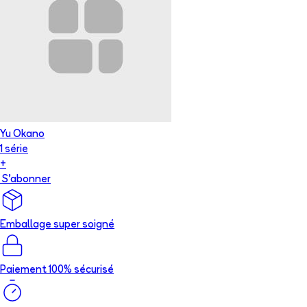
Yu Okano
1
série
+
S'abonner
Emballage super soigné
Paiement 100% sécurisé