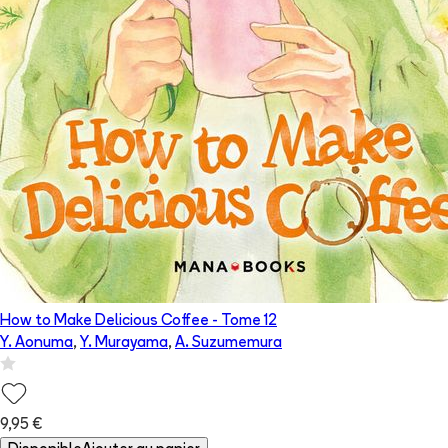
How to Make Delicious Coffee
- Tome
12
Y. Aonuma
,
Y. Murayama
,
A. Suzumemura
9,95 €