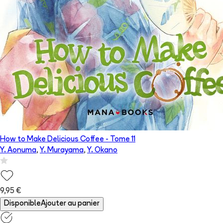
How to Make Delicious Coffee
- Tome
11
Y. Aonuma
,
Y. Murayama
,
Y. Okano
9,95 €
Disponible
Ajouter au panier