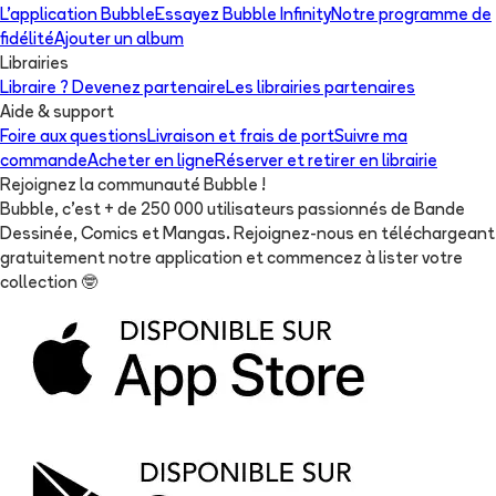
L'application Bubble
Essayez Bubble Infinity
Notre programme de
fidélité
Ajouter un album
Librairies
Libraire ? Devenez partenaire
Les librairies partenaires
Aide & support
Foire aux questions
Livraison et frais de port
Suivre ma
commande
Acheter en ligne
Réserver et retirer en librairie
Rejoignez la communauté Bubble !
Bubble, c'est + de 250 000 utilisateurs passionnés de Bande
Dessinée, Comics et Mangas. Rejoignez-nous en téléchargeant
gratuitement notre application et commencez à lister votre
collection
🤓