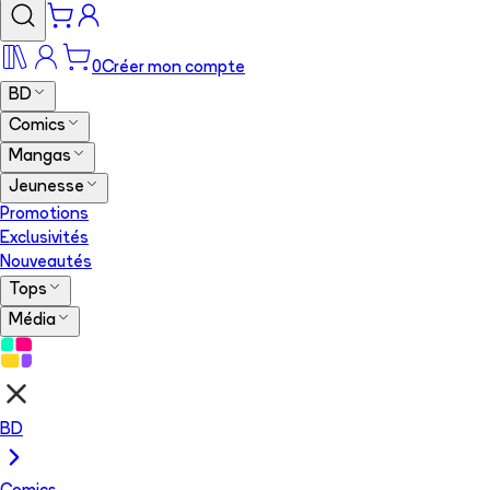
0
Créer mon compte
BD
Comics
Mangas
Jeunesse
Promotions
Exclusivités
Nouveautés
Tops
Média
BD