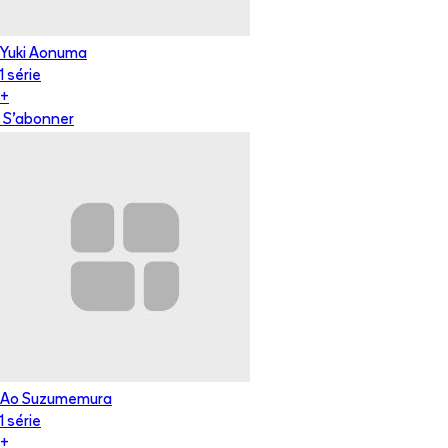
Yuki Aonuma
1
série
+
S'abonner
Ao Suzumemura
1
série
+