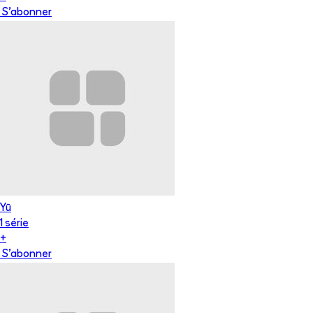
S'abonner
Yū
1
série
+
S'abonner