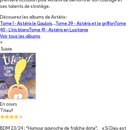
première occasion pour Astérix de démontrer son courage et
ses talents de stratège.
Découvrez les albums de
Astérix
:
Tome 1 -
Astérix le Gaulois
...
Tome 39 -
Astérix et le griffon
Tome
40 -
L'iris blanc
Tome 41 -
Astérix en Lusitanie
Voir tous les albums
+
Suivie
En cours
Titeuf
BDM 23/24 : "Humour gavroche de fraîche date".__ « Si Dieu est