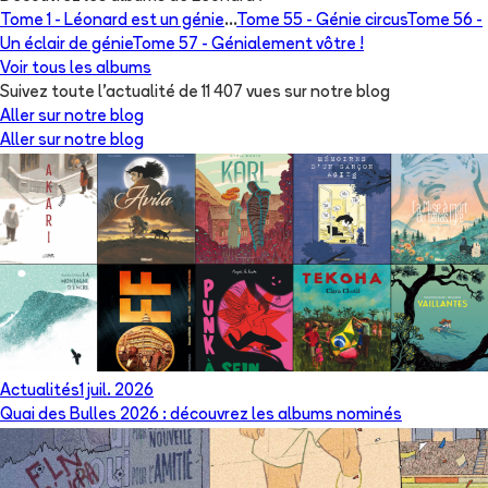
Tome 1 -
Léonard est un génie
...
Tome 55 -
Génie circus
Tome 56 -
Un éclair de génie
Tome 57 -
Génialement vôtre !
Voir tous les albums
Suivez toute l'actualité de 11 407 vues sur notre blog
Aller sur notre blog
Aller sur notre blog
Actualités
1 juil. 2026
Quai des Bulles 2026 : découvrez les albums nominés