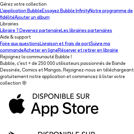
Gérez votre collection
L'application Bubble
Essayez Bubble Infinity
Notre programme de
fidélité
Ajouter un album
Librairies
Libraire ? Devenez partenaire
Les librairies partenaires
Aide & support
Foire aux questions
Livraison et frais de port
Suivre ma
commande
Acheter en ligne
Réserver et retirer en librairie
Rejoignez la communauté Bubble !
Bubble, c'est + de 250 000 utilisateurs passionnés de Bande
Dessinée, Comics et Mangas. Rejoignez-nous en téléchargeant
gratuitement notre application et commencez à lister votre
collection
🤓