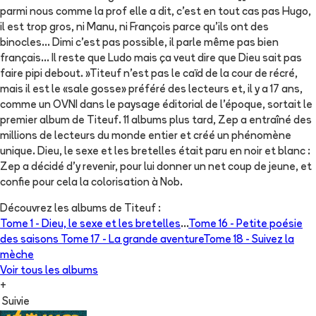
parmi nous comme la prof elle a dit, c'est en tout cas pas Hugo,
il est trop gros, ni Manu, ni François parce qu'ils ont des
binocles… Dimi c'est pas possible, il parle même pas bien
français... Il reste que Ludo mais ça veut dire que Dieu sait pas
faire pipi debout. »Titeuf n'est pas le caïd de la cour de récré,
mais il est le «sale gosse» préféré des lecteurs et, il y a 17 ans,
comme un OVNI dans le paysage éditorial de l'époque, sortait le
premier album de Titeuf. 11 albums plus tard, Zep a entraîné des
millions de lecteurs du monde entier et créé un phénomène
unique. Dieu, le sexe et les bretelles était paru en noir et blanc :
Zep a décidé d'y revenir, pour lui donner un net coup de jeune, et
confie pour cela la colorisation à Nob.
Découvrez les albums de
Titeuf
:
Tome 1 -
Dieu, le sexe et les bretelles
...
Tome 16 -
Petite poésie
des saisons
Tome 17 -
La grande aventure
Tome 18 -
Suivez la
mèche
Voir tous les albums
+
Suivie